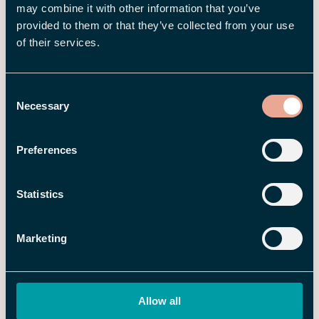
may combine it with other information that you’ve
provided to them or that they’ve collected from your use
of their services.
Consent
Necessary
Selection
7 APR 2025
Från tidrapportering till
Preferences
lönehantering – därför satsar
Kvänum kök på en helhetslösning
Statistics
Marketing
Allow all