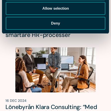
Allow selection
20 FEB 2025
Flex och BDO – Ett framgångsrikt
Deny
partnerskap för effektivare och
smartare HR-processer
16 DEC 2024
Lönebyrån Klara Consulting: “Med