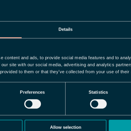
Vad innebär
och varför ä
Details
Tvåfaktorsautentis
vanliga lösenord ä
Vilka inlog
logga in, till exem
använda m
e content and ads, to provide social media features and to analy
autentiseringsapp.
 our site with our social media, advertising and analytics partn
eftersom många a
Visma Connect har 
 provided to them or that they’ve collected from your use of their
eller väljer enkla
inloggningsmetode
eftersom det gör d
BankID Norw
Preferences
Statistics
tillgång till ditt 
BankID Swed
lösenord. Detta är
BankID Finlan
u kanske är intresserad 
uppgifter från ha
MitID
Feide
Allow selection