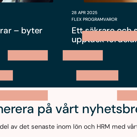
28 APR 2025
FLEX PROGRAMVAROR
rar – byter
Ett säkrare och s
upptäck fördel
erera på vårt nyhetsbr
Ta del av det senaste inom lön och HRM med vår