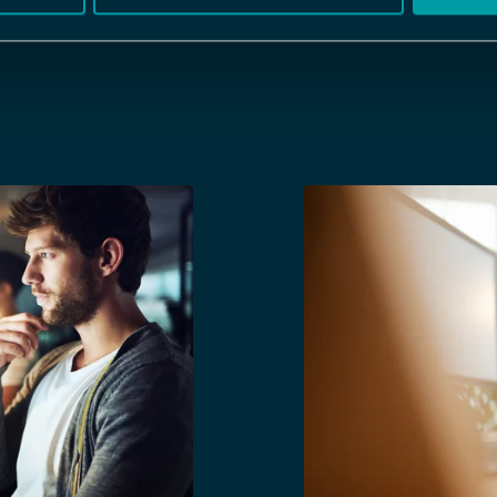
ID-porten
SSO (Entra ID,
SURFconext
Yubikey / Feit
Fingeravtryck
Face ID
Apple Watch
Användarnamn