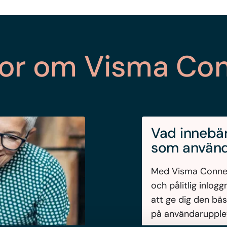
ågor om Visma Co
Vad innebä
som använ
Med Visma Connect
och pålitlig inlog
att ge dig den bäs
på användarupple