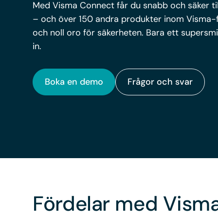
Med Visma Connect får du snabb och säker till
–
och över 150 andra produkter inom Visma-fa
och noll oro för säkerheten. Bara ett supersmi
in.
Boka en demo
Frågor och svar
Fördelar med Vism