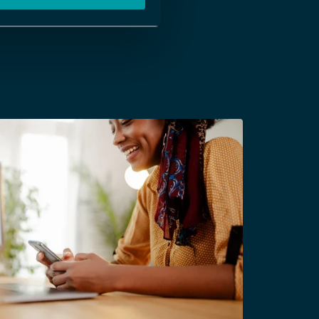
 Okta, Google, OneLogin m.fl.)
ian (USB)
 och lösenord, med ökad säkerhet.