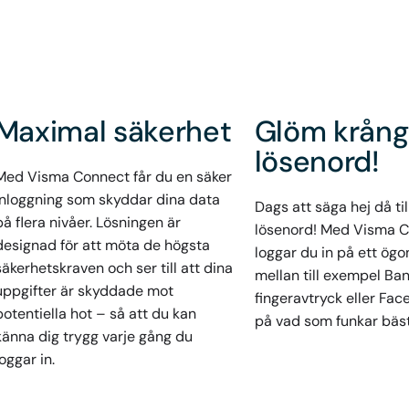
Maximal säkerhet
Glöm krång
lösenord!
Med Visma Connect får du en säker
inloggning som skyddar dina data
Dags att säga hej då til
på flera nivåer. Lösningen är
lösenord! Med Visma 
designad för att möta de högsta
loggar du in på ett ögon
säkerhetskraven och ser till att dina
mellan till exempel Bank
uppgifter är skyddade mot
fingeravtryck eller Fac
potentiella hot
–
så att du kan
på vad som funkar bäst 
känna dig trygg varje gång du
loggar in.