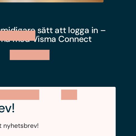
midigare sätt att logga in –
arna med Visma Connect
ev!
t nyhetsbrev!