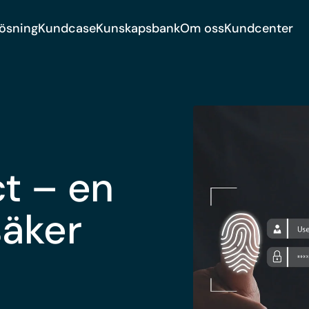
lösning
Kundcase
Kunskapsbank
Om oss
Kundcenter
t – en
säker