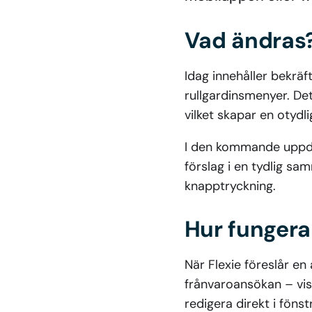
Vad ändras
Idag innehåller bekräf
rullgardinsmenyer. Det
vilket skapar en otydli
I den kommande uppdate
förslag i en tydlig sa
knapptryckning.
Hur fungera
När Flexie föreslår en 
frånvaroansökan – visa
redigera direkt i fönst