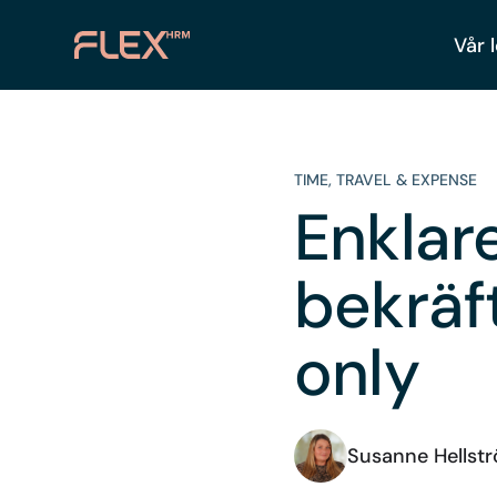
Vår 
TIME
,
TRAVEL & EXPENSE
Enklar
bekräft
only
Susanne Hellst