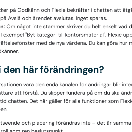
ker på Godkänn och Flexie bekräftar i chatten att åt
på Avslå och ärendet avslutas. Inget sparas.
n:
Om något inte stämmer skriver du helt enkelt vad du 
ll exempel "Byt kategori till kontorsmaterial". Flexie u
kräftelsefönster med de nya värdena. Du kan göra hur
dkänner.
vi den här förändringen?
sationen vara den enda kanalen för ändringar blir int
tare att förstå. Du slipper fundera på om du ska ändra 
tid chatten. Det här gäller för alla funktioner som Flexi
en.
utseende och placering förändras inte – det är samma f
roll som ren beslutspunkt.