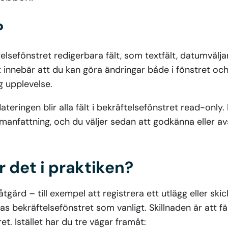
?
telsefönstret redigerbara fält, som textfält, datumvälj
 innebär att du kan göra ändringar både i fönstret och
g upplevelse.
ringen blir alla fält i bekräftelsefönstret read-only. 
mmanfattning, och du väljer sedan att godkänna eller a
r det i praktiken?
åtgärd – till exempel att registrera ett utlägg eller ski
s bekräftelsefönstret som vanligt. Skillnaden är att fäl
ret. Istället har du tre vägar framåt: