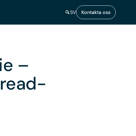
SV
Kontakta oss
ie –
 read-