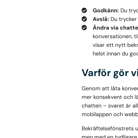
Godkänn:
Du tryc
Avslå:
Du trycker 
Ändra via chatte
konversationen, ti
visar ett nytt be
helst innan du go
Varför gör 
Genom att låta konver
mer konsekvent och lät
chatten – svaret är all
mobilappen och webb
Bekräftelsefönstrets 
men med en tydligare 