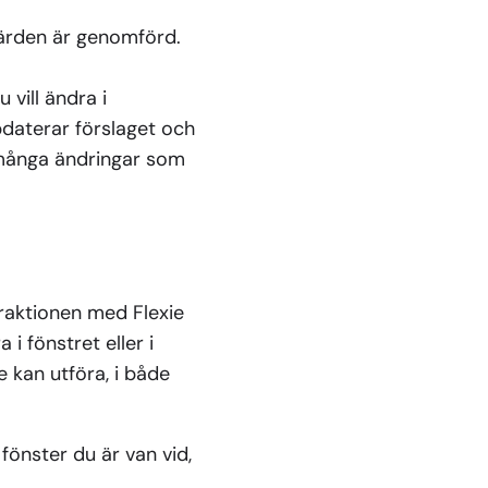
gärden är genomförd.
vill ändra i
ppdaterar förslaget och
 många ändringar som
eraktionen med Flexie
i fönstret eller i
e kan utföra, i både
önster du är van vid,