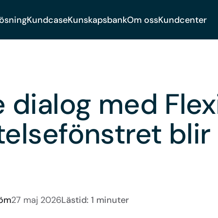
lösning
Kundcase
Kunskapsbank
Om oss
Kundcenter
e dialog med Flex
elsefönstret blir
röm
27 maj 2026
Lästid: 1 minuter