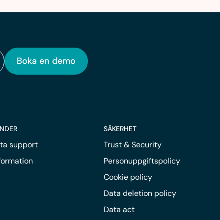
Boka en demo
UNDER
SÄKERHET
ta support
Trust & Security
nformation
Personuppgiftspolicy
Cookie policy
Data deletion policy
Data act