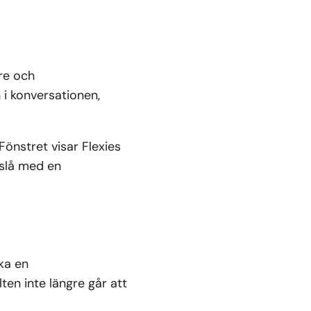
are och
 i konversationen,
Fönstret visar Flexies
vslå med en
cka en
ten inte längre går att