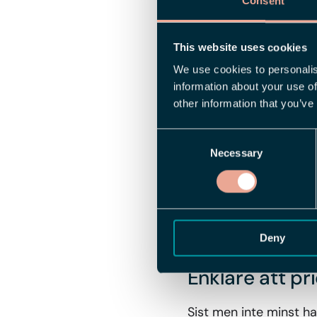
Consent
aktiveras.
This website uses cookies
Snabbmeny och 
We use cookies to personalis
information about your use of
Vi har även introducer
other information that you’ve
Snabbmeny via h
Consent
snabbmeny för att 
Necessary
Selection
sidopaneler för en
Markera flera no
tangenten när du 
behörigheter för 
Deny
Enklare att pr
Sist men inte minst har