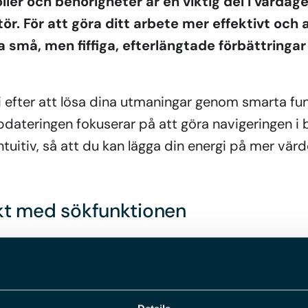
ller och behörigheter är en viktig del i vardage
r. För att göra ditt arbete mer effektivt och 
a små, men fiffiga, efterlängtade förbättringa
vi efter att lösa dina utmaningar genom smarta fu
pdateringen fokuserar på att göra navigeringen i
tuitiv, så att du kan lägga din energi på mer vä
ekt med sökfunktionen
nu utrustats med ett sökfält som gör det möjligt att 
trädet. För att underlätta förståelsen för nodens samm
snart du klickar på en nod i trädet efter en sökning ren
t ser du direkt var noden är placerad och vilka kringl