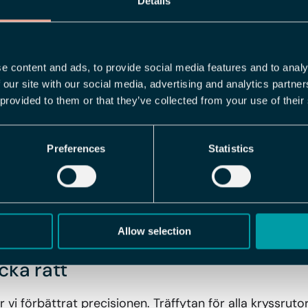
Details
flerval för effektivare administra
e content and ads, to provide social media features and to analy
 our site with our social media, advertising and analytics partn
at verktyg som minskar antalet klick:
 provided to them or that they’ve collected from your use of their
ögerklick:
Genom att högerklicka på en nod kan du 
direkt ställa in behörighetsnivåer. Detta gör att du sl
Preferences
Statistics
kla ändringar.
der:
Nu kan du markera flera noder samtidigt genom at
klickar på dem. Detta är särskilt användbart när du 
en hel grupp av funktioner på en gång.
Allow selection
icka rätt
 vi förbättrat precisionen. Träffytan för alla kryssruto