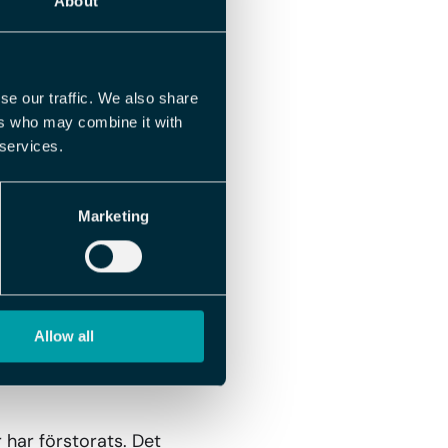
About
tion
se our traffic. We also share
ers who may combine it with
 services.
nu öppna en
ipper navigera via
Marketing
t hålla ner CTRL-
behöver uppdatera
Allow all
r har förstorats. Det