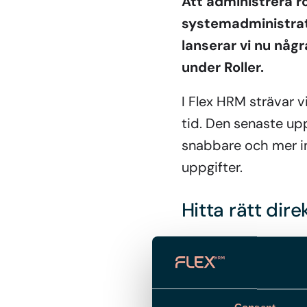
Att administrera ro
systemadministratö
lanserar vi nu någr
under Roller.
I Flex HRM strävar 
tid. Den senaste up
snabbare och mer in
uppgifter.
Hitta rätt dir
Menyfliken i
Roller
har 
specifika noder i meny
en smart funktion: så 
automatiskt. På så sät