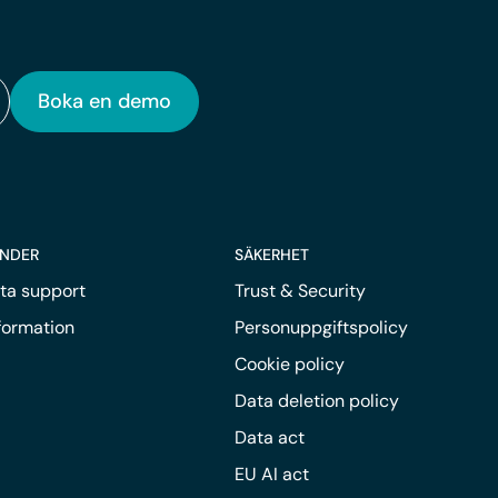
Boka en demo
UNDER
SÄKERHET
ta support
Trust & Security
nformation
Personuppgiftspolicy
Cookie policy
Data deletion policy
Data act
EU AI act