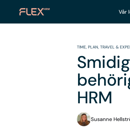
Vår 
TIME
,
PLAN
,
TRAVEL & EXPE
Smidig
behöri
HRM
Susanne Hellst