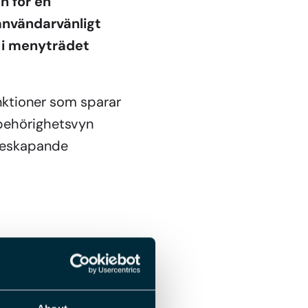
n för en
användarvänligt
r i menyträdet
nktioner som sparar
 behörighetsvyn
rdeskapande
snabbt söka efter
anhang har vi lagt till
sas sökfältet
iggande val som