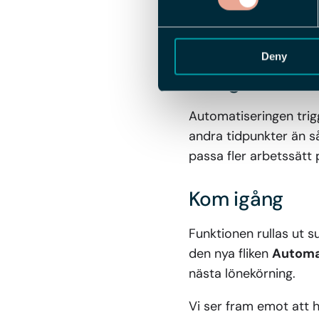
Den nya fliken
Automa
successivt kan släppa
Deny
Vad gäller i d
Automatiseringen trigg
andra tidpunkter än så
passa fler arbetssätt p
Kom igång
Funktionen rullas ut su
den nya fliken
Automa
nästa lönekörning.
Vi ser fram emot att h