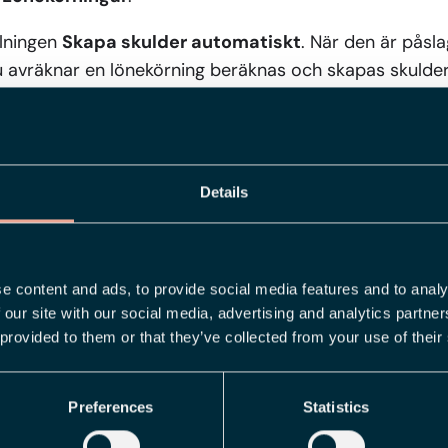
llningen
Skapa skulder automatiskt
. När den är påsl
u avräknar en lönekörning beräknas och skapas skuldern
antering skrivs aldrig över
n skuld manuellt? Då hoppar automatiken över just de
Details
var. Övriga skulder skapas som vanligt. Du behåller allt
ovjobbet. De automatiskt skapade skulderna kan du natu
m vanligt om du skulle upptäcka något som är fel.
e content and ads, to provide social media features and to analy
 our site with our social media, advertising and analytics partn
t steg mot touchless payroll
 provided to them or that they’ve collected from your use of their
 ännu ett steg på vägen mot vårt större mål: en lönekö
igt – det vi kallar touchless payroll. Nästa steg vi tit
Preferences
Statistics
ska skapas automatiskt.