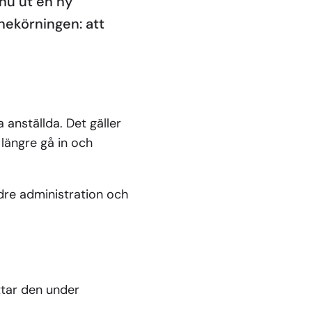
 nu ut en ny
önekörningen: att
anställda. Det gäller
längre gå in och
ndre administration och
ittar den under