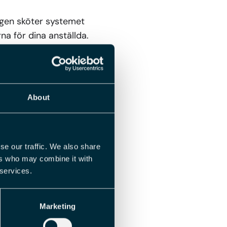
agen sköter systemet
a för dina anställda.
n typen av skuld och
About
så kontrollen, även när
rligtvis och
se our traffic. We also share
ers who may combine it with
 services.
rning som är så
tar på är att även
Marketing