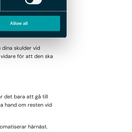
över, så att du
Allow all
 dina skulder vid
 vidare för att den ska
r det bara att gå till
 ta hand om resten vid
tomatiserar härnäst.