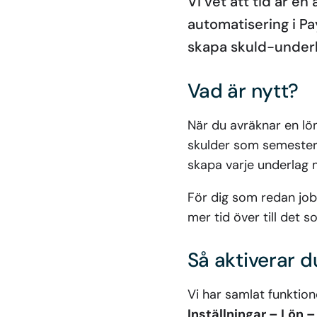
Vi vet att tid är en
automatisering i Pa
skapa skuld-under
Vad är nytt?
När du avräknar en lön
skulder som semesters
skapa varje underlag m
För dig som redan jobb
mer tid över till det 
Så aktiverar 
Vi har samlat funktion
Inställningar – Lön 