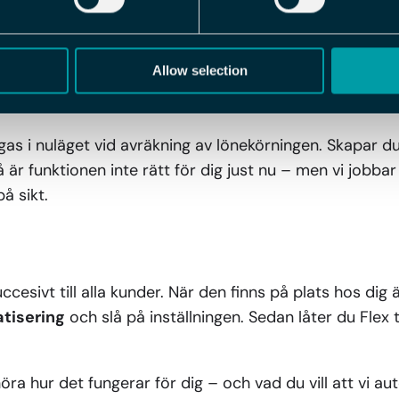
tisering
kommer också att fyllas på med fler val fram
 fler manuella moment.
Allow selection
en här första versionen?
as i nuläget vid avräkning av lönekörningen. Skapar du
 är funktionen inte rätt för dig just nu – men vi jobbar
å sikt.
ccesivt till alla kunder. När den finns på plats hos dig ä
tisering
och slå på inställningen. Sedan låter du Flex
öra hur det fungerar för dig – och vad du vill att vi au