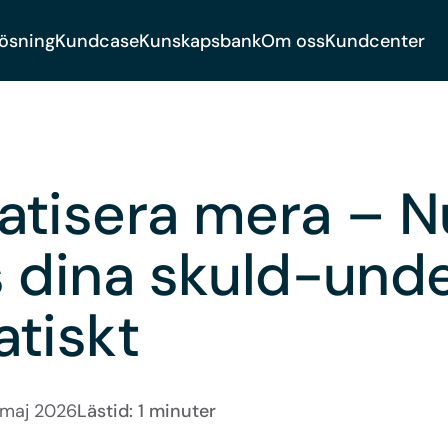
lösning
Kundcase
Kunskapsbank
Om oss
Kundcenter
tisera mera – N
 dina skuld-unde
tiskt
 maj 2026
Lästid: 1 minuter