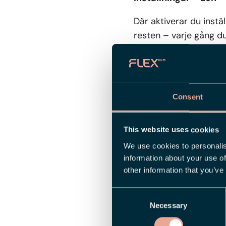
Där aktiverar du instä
resten – varje gång d
Din manuella h
Har du redan skapat e
Consent
låter ditt arbete stå k
du låter Flex göra gr
This website uses cookies
komplettera precis so
We use cookies to personalis
information about your use of
Ytterligare et
other information that you’ve
Den här funktionen är
Consent
automatiserad som möjl
Necessary
Selection
bokföringsunderlaget 