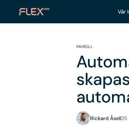
Vår 
PAYROLL
Automa
skapas
automa
Rickard Åsell
25