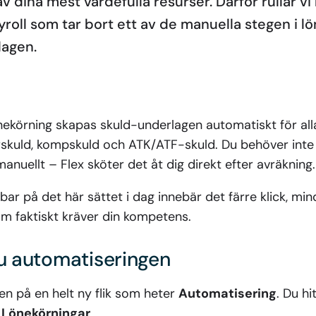
 av dina mest värdefulla resurser. Därför rullar vi
yroll som tar bort ett av de manuella stegen i l
lagen.
ekörning skapas skuld-underlagen automatiskt för alla 
kuld, kompskuld och ATK/ATF-skuld. Du behöver inte 
anuellt – Flex sköter det åt dig direkt efter avräkning.
ar på det här sättet i dag innebär det färre klick, mi
som faktiskt kräver din kompetens.
du automatiseringen
en på en helt ny flik som heter
Automatisering
. Du h
– Lönekörningar
.