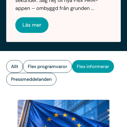
sekunder. Säg hej till nya Flex HRM-
appen – ombyggd från grunden ...
Läs mer
Allt
Flex programvaror
Flex informerar
Pressmeddelanden