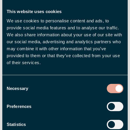
FLEX INFORMERAR
Ny a-kassa från oktober 2025 – vad
This website uses cookies
händer med arbetsgivarintyget?
We use cookies to personalise content and ads, to
provide social media features and to analyse our traffic.
We also share information about your use of our site with
our social media, advertising and analytics partners who
may combine it with other information that you’ve
provided to them or that they’ve collected from your use
of their services.
Consent
Necessary
Selection
Preferences
FLEX INFORMERAR
Statistics
Flex Applications kampanj