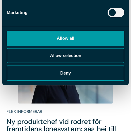
nominerad till Publishingpriset – två
gånger om!
Marketing
Allow all
Allow selection
Deny
FLEX INFORMERAR
Ny produktchef vid rodret för
framtidens lönesystem: säg hej till