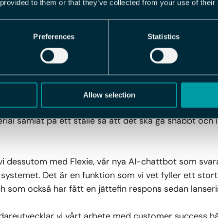
 provided to them or that they’ve collected from your use of their
 som haft sina utmaningar både för oss och våra kunde
 stegen innan vi är i mål. Det känns väldigt bra att vi 
er kan fortsätta växa med under många år framåt.
Preferences
Statistics
ller support och service till kunde
Allow selection
u närmast har vi lanserat vår nya knowledge base, med 
ial samlat på ett ställe så att det ska gå snabbt och lä
vi dessutom med Flexie, vår nya AI-chattbot som svara
i systemet. Det är en funktion som vi vet fyller ett stor
 som också har fått en jättefin respons sedan lanseri
vidareutvecklar vi vårt arbete med customer success h