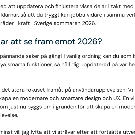
ed att uppdatera och finjustera vissa delar i takt med 
 klarnar, så att du tryggt kan jobba vidare i samma ver
 träder i kraft i Sverige sommaren 2026.
har att se fram emot 2026?
spännande saker på gång! I vanlig ordning kan du som 
nya smarta funktioner, så håll dig uppdaterad på vår h
r det stora fokuset framåt på användarupplevelsen. Vi h
skapa en modernare och smartare design och UX. En vik
som just nu byggs om i grunden för att skapa en mode
levelse.
inst vill jag lyfta att vi strävar efter att fortsätta ut