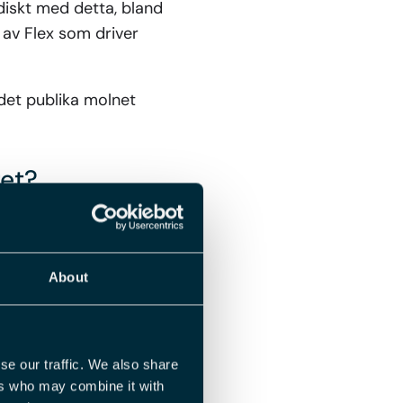
odiskt med detta, bland
av Flex som driver
 det publika molnet
ret?
gghet för våra kunder,
 molnplattformar, med
a.
About
och lansera ny
mmer till att dra nytta
se our traffic. We also share
ers who may combine it with