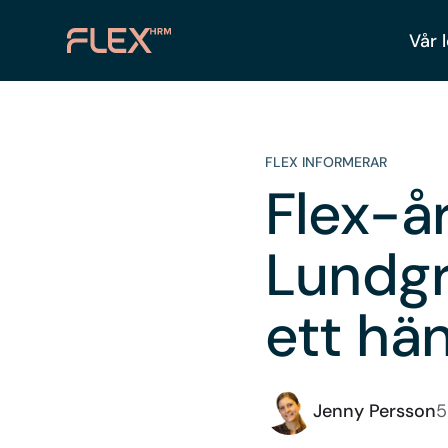
Vår 
FLEX INFORMERAR
Flex-å
Lundgr
ett hä
Jenny Persson
5