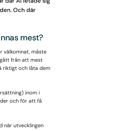
r där AI letade sig
tiden. Och där
innas mest?
ar välkomnat, måste
 gått från att mest
 riktigt och låta dem
rsättning) inom i
der och för att få
ed när utvecklingen