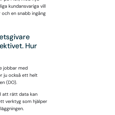
ga kundansvariga vill
r och en snabb ingång
etsgivare
ktivet. Hur
are jobbar med
 ju också ett helt
nen (DO).
l att rätt data kan
ett verktyg som hjälper
läggningen.