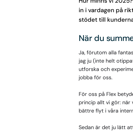
Hur minns vi 2025? 
in i vardagen på rik
stödet till kundern
När du summe
Ja, förutom alla fant
jag ju (inte helt otipp
utforska och experime
jobba för oss.
För oss på Flex betyde
princip allt vi gör: n
bättre flyt i våra inte
Sedan är det ju lätt a