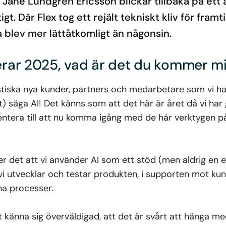
Jane Lundgren Ericsson blickar tillbaka på ett å
tigt. Där Flex tog ett rejält tekniskt kliv för fram
a blev mer lättåtkomligt än någonsin.
rar 2025, vad är det du kommer m
astiska nya kunder, partners och medarbetare som vi h
at) säga AI! Det känns som att det här är året då vi har
ntera till att nu komma igång med de här verktygen på
r det att vi använder AI som ett stöd (men aldrig en e
är vi utvecklar och testar produkten, i supporten mot kun
rna processer.
tt känna sig överväldigad, att det är svårt att hänga m