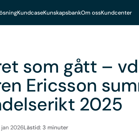
lösning
Kundcase
Kunskapsbank
Om oss
Kundcenter
ret som gått – v
en Ericsson su
ndelserikt 2025
 jan 2026
Lästid: 3 minuter