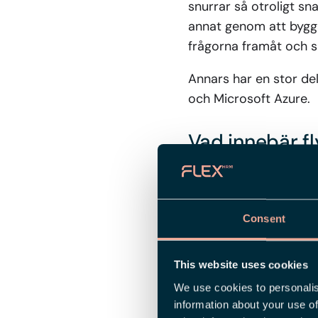
snurrar så otroligt sn
annat genom att bygga
frågorna framåt och s
Annars har en stor del
och Microsoft Azure.
Vad innebär fl
Framför allt handlar d
både här och nu och p
säkerhet och prestand
Consent
För vårt utvecklingste
This website uses cookies
funktionalitet både sn
We use cookies to personalis
av nya AI-lösningar oc
information about your use of