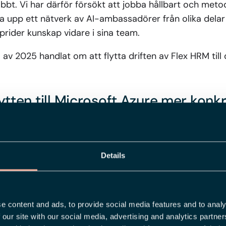
abbt. Vi har därför försökt att jobba hållbart och met
 upp ett nätverk av AI-ambassadörer från olika delar 
prider kunskap vidare i sina team.
 av 2025 handlat om att flytta driften av Flex HRM till
ytten till Microsoft Azure mer konk
et om att framtidssäkra och skapa största möjliga try
å lång sikt. Microsoft Azure är en av världens största
a på en nivå som få andra aktörer har svårt att match
Details
am betyder det också att vi kan arbeta mer effektivt 
abbare och smartare än tidigare, inte minst när det ko
e content and ads, to provide social media features and to analy
h bygga in dem i vår produktportfölj.
 our site with our social media, advertising and analytics partn