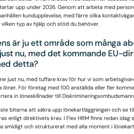
tartar upp under 2026. Genom att arbeta med personli
nhållen kundupplevelse, med färre olika kontaktväga
tt vilken typ av hjälp och stöd du behöver.
ns är ju ett område som många ab
 just nu, med det kommande EU-dire
med detta?
mne just nu, med tuffare krav för hur vi som arbetsgiv
a löner. För företag med 100 anställda eller fler kommer
rtera in löneskillnader till Diskrimineringsombudsman
aste bitarna att säkra upp lönekartläggningen och se til
as enligt direktivets krav. I Flex HRM finns redan idag 
ta smidigt och strukturerat med alla moment i lönekart