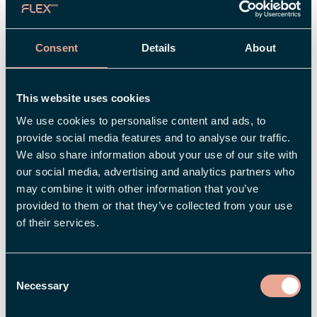
Linda och hennes team bevakar nu noggrant
utvecklingen kring direktivets införande i Sverige
för att se till att systemet håller jämna steg med
Consent
Details
About
de nya kraven.
This website uses cookies
– Den svenska utredningen om hur
We use cookies to personalise content and ads, to
lönetransparensdirektivet ska införlivas i svensk
provide social media features and to analyse our traffic.
lag är fortfarande under behandling i riksdagen,
We also share information about your use of our site with
så vi inväntar ännu de slutliga detaljerna. Den
our social media, advertising and analytics partners who
första rapporteringen enligt direktivet ska göras
may combine it with other information that you’ve
först 2027, men ska då vara baserad på data
provided to them or that they’ve collected from your use
som samlats in under 2026. Vi planerar därför
of their services.
att ha de flesta förändringarna på plats i Flex
HRM redan under 2025.
Consent
Necessary
Selection
Företag som redan nu har en effektiv process
för sina lönekartläggningar kommer att vara väl