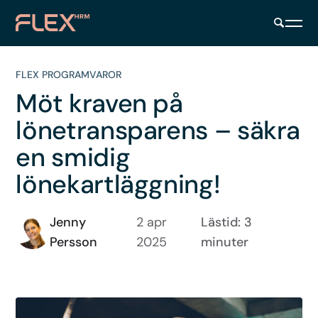
FLEX PROGRAMVAROR
Möt kraven på
lönetransparens – säkra
en smidig
lönekartläggning!
Jenny
2 apr
Lästid: 3
Persson
2025
minuter