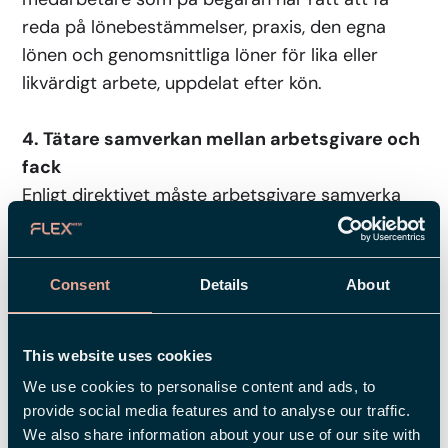
reda på lönebestämmelser, praxis, den egna
lönen och genomsnittliga löner för lika eller
likvärdigt arbete, uppdelat efter kön.
4. Tätare samverkan mellan arbetsgivare och
fack
Enligt direktivet måste arbetsgivare samverka
med fackliga organisationer i arbetet kring
lönekartläggningen. Sådana bestämmelser finns i
Sverige redan idag, men nu väntar ännu tuffare
Consent
Details
About
krav på detta område. Bland annat kommer fack
och arbetsgivare också behöva arbeta
This website uses cookies
tillsammans med att ta fram kriterier för den
We use cookies to personalise content and ads, to
arbetsvärdering varje arbetsgivare är skyldig att
provide social media features and to analyse our traffic.
göra.
We also share information about your use of our site with