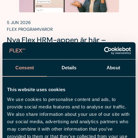
5 JUN 2026
FLEX PROGRAMVAROR
Nya Flex HRM-appen är här –
enklare vardagsadmin direkt i
mobilen
Consent
Details
About
This website uses cookies
We use cookies to personalise content and ads, to
provide social media features and to analyse our traffic.
We also share information about your use of our site with
our social media, advertising and analytics partners who
may combine it with other information that you’ve
provided to them or that they’ve collected from your use
2 JUN 2026