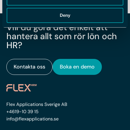
transparenta löner
Deny
Vill du göra det enkelt att
hantera allt som rör lön och
HR?
Kontakta oss
Boka en demo
Flex Applications Sverige AB
+4619-10 39 15
info@flexapplications.se