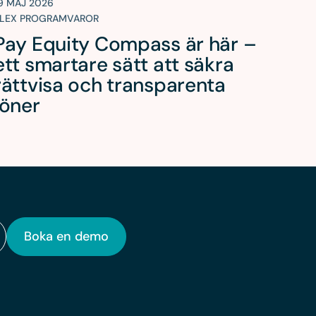
9 MAJ 2026
LEX PROGRAMVAROR
Pay Equity Compass är här –
ett smartare sätt att säkra
rättvisa och transparenta
löner
Boka en demo