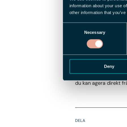
information about your use of
administratör har stäl
other information that you’ve
I appen visas uppgift
Consent
Det är en ny sektion i
Necessary
Selection
som kräver din uppmär
Värdet för dig
Att klarmarkera tidra
Deny
för att slutföra det si
du kan agera direkt fr
DELA