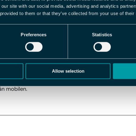
 our site with our social media, advertising and analytics partn
lt in en påminnelse för klarmarkering i Flex HRM (webb)
 provided to them or that they’ve collected from your use of their
en också som en att-göra-uppgift i sektionen
Att göra
 nya mobilappen, och tanken är att den med tiden ska s
Preferences
Statistics
ksamhet – allt på ett ställe.
pporten i mobilappen innebär att du inte längre behöve
Allow selection
sta steget i din tidsrapportering. Du får en tydlig signal
ån mobilen.