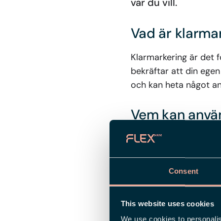
var du vill.
Vad är klarma
Klarmarkering är det f
bekräftar att din egen
och kan heta något ann
Vem kan anvä
I det här första stege
frånvaro. Stöd för att
men det här är ett vikt
Consent
Så här fungera
This website uses cookies
När det är dags att kl
We use cookies to personalis