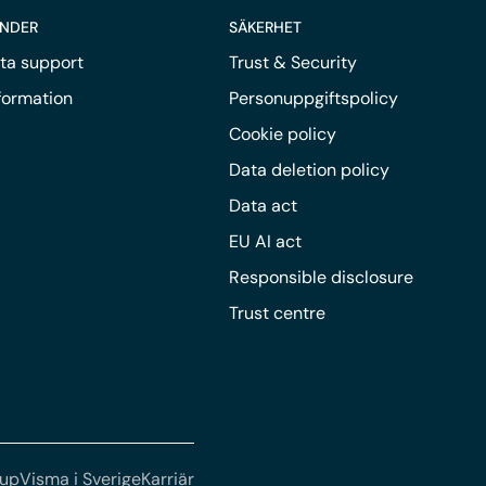
UNDER
SÄKERHET
ta support
Trust & Security
nformation
Personuppgiftspolicy
Cookie policy
Data deletion policy
Data act
EU AI act
Responsible disclosure
Trust centre
oup
Visma i Sverige
Karriär