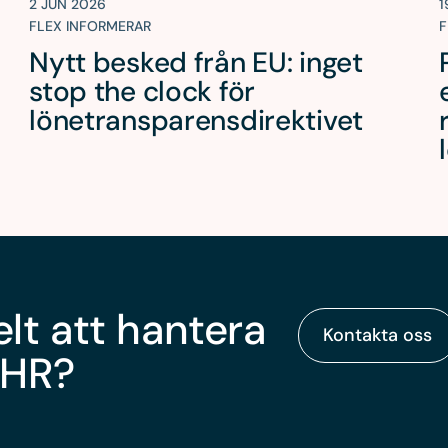
2 JUN 2026
1
FLEX INFORMERAR
F
Nytt besked från EU: inget
i
stop the clock för
lönetransparensdirektivet
elt att hantera
Kontakta oss
 HR?