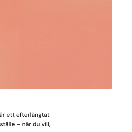
r ett efterlängtat
älle – när du vill,