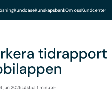
lösning
Kundcase
Kunskapsbank
Om oss
Kundcenter
rkera tidrapport 
obilappen
4 jun 2026
Lästid: 1 minuter