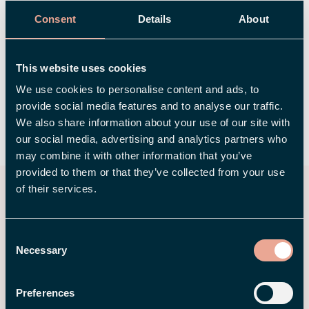
Nu söker vi användare som vill vara bland de
Consent
Details
About
första att testa appen och dela med sig av sin
feedback. Är du en av dem? 👉
Anmäl ditt
intresse för att testa appen.
This website uses cookies
We use cookies to personalise content and ads, to
provide social media features and to analyse our traffic.
We also share information about your use of our site with
DELA
our social media, advertising and analytics partners who
may combine it with other information that you’ve
provided to them or that they’ve collected from your use
of their services.
Våra senaste nyheter
Consent
Necessary
Selection
Preferences