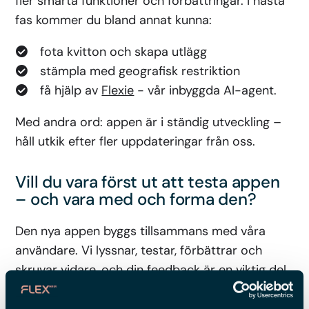
fler smarta funktioner och förbättringar. I nästa
fas kommer du bland annat kunna:
fota kvitton och skapa utlägg
stämpla med geografisk restriktion
få hjälp av
Flexie
- vår inbyggda AI-agent.
Med andra ord: appen är i ständig utveckling –
håll utkik efter fler uppdateringar från oss.
Vill du vara först ut att testa appen
– och vara med och forma den?
Den nya appen byggs tillsammans med våra
användare. Vi lyssnar, testar, förbättrar och
skruvar vidare, och din feedback är en viktig del
av det arbetet.