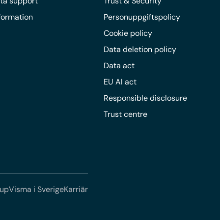
ta support
Trust & Security
nformation
Personuppgiftspolicy
Cookie policy
Data deletion policy
Data act
EU AI act
Responsible disclosure
Trust centre
oup
Visma i Sverige
Karriär