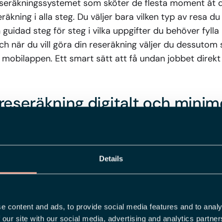
seräkningssystemet som sköter de flesta moment åt di
äkning i alla steg. Du väljer bara vilken typ av resa du g
 guidad steg för steg i vilka uppgifter du behöver fylla i
ch när du vill göra din reseräkning väljer du dessutom s
 mobilappen. Ett smart sätt att få undan jobbet direk
reseräkning digitalt och minim
ch användarvänligt reseräkningssystem innebär dessu
eavdelningen. Den anställde kan vara trygg i att inga
Details
e fram emot kompletta underlag i tid.
 med löneberedningen kapar man oerhört många timma
e content and ads, to provide social media features and to analy
. Det blir också säkrare för dig som löneadministratör
 our site with our social media, advertising and analytics partn