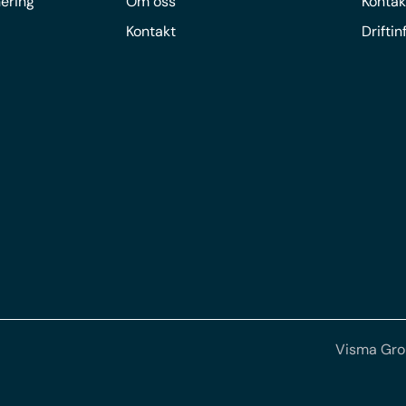
ering
Om oss
Kontak
Kontakt
Drifti
Visma Gr