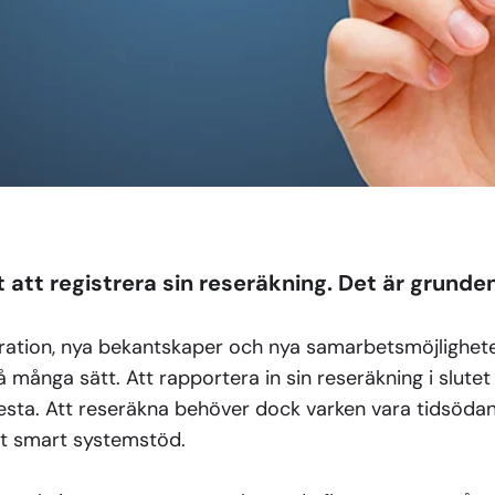
 att registrera sin reseräkning. Det är grunden i
ration, nya bekantskaper och nya samarbetsmöjligheter
å många sätt. Att rapportera in sin reseräkning i slutet
flesta. Att reseräkna behöver dock varken vara tidsödan
ett smart systemstöd.