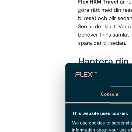
Flex HRM Travel
är re
göra rätt med din reser
bilresa) och blir sedan
Sen är det klart! Var o
behöver finns samlat i
spara det till sedan.
Hantera din 
för fel
Att ha ett modernt o
för resenären och lön
Consent
löneavdelningen kan s
This website uses cookies
– För den som sitter
We use cookies to personalis
skulle skötas manuellt
information about your use of