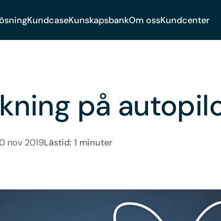
lösning
Kundcase
Kunskapsbank
Om oss
Kundcenter
kning på autopilo
0 nov 2019
Lästid: 1 minuter