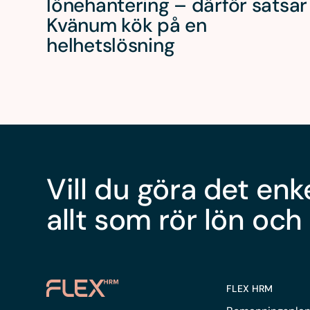
lönehantering – därför satsar
Kvänum kök på en
helhetslösning
Vill du göra det enk
allt som rör lön och
FLEX HRM