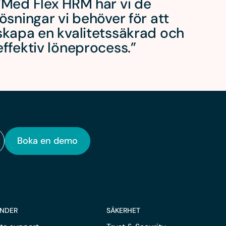
“Med Flex HRM har vi de
lösningar vi behöver för att
skapa en kvalitetssäkrad och
effektiv löneprocess.”
Boka en demo
UNDER
SÄKERHET