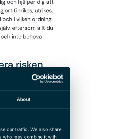
g och hjälper dig att
jort (inrikes, utrikes,
 och i vilken ordning.
jälv, eftersom allt du
t och inte behöva
era risken
tom en trygghet både
 moment missas och
About
r i arbete som annars
se our traffic. We also share
 eftersom du slipper
ers who may combine it with