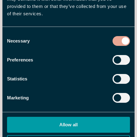
provided to them or that they’ve collected from your use
of their services.
Consent
Necessary
Selection
Preferences
5 JUN 2026
Den nye Flex HRM-appen er her –
Statistics
enklere hverdagsadmin rett i
mobilen
Marketing
Allow all