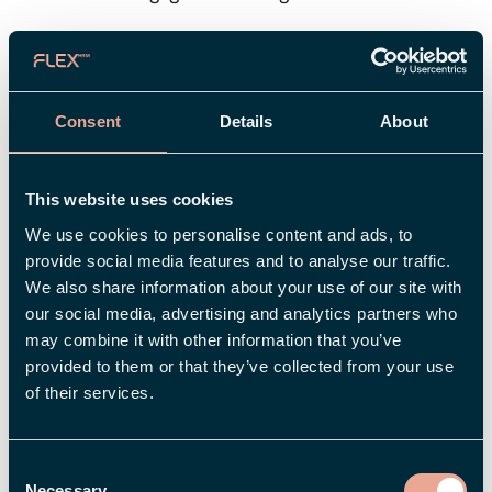
Vi kan ta sjukfrånvaron som ett exempel – ett
viktigt kvitto på hur företaget mår. Med
dashboarden i Flex HRM kan du enkelt ta ut
Consent
Details
About
dessa siffror, både sett till nuläge och historiskt,
och göra jämförelser mellan olika avdelningar.
Alla dessa data hämtas helt enkelt upp från
This website uses cookies
tidrapporterna i det integrerade tidsystemet.
We use cookies to personalise content and ads, to
Och skulle ni behöva tillgång till äldre uppgifter
provide social media features and to analyse our traffic.
som inte kan utvinnas direkt ur systemet så
We also share information about your use of our site with
our social media, advertising and analytics partners who
finns det möjlighet att importera även dessa till
may combine it with other information that you’ve
dashboarden via fil eller API. Ganska smart, eller
provided to them or that they’ve collected from your use
hur?
of their services.
7. Rätt beslut i rätt tid
Consent
Necessary