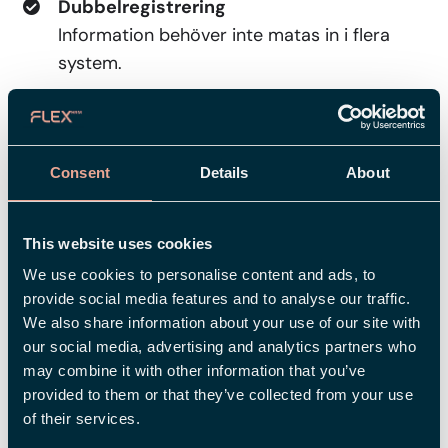
Dubbelregistrering
Information behöver inte matas in i flera
system.
Manuella processer
Automatisering minskar administrationen.
Consent
Details
About
Bristande överblick
All personaldata samlas på ett ställe.
This website uses cookies
Sårbarhet
We use cookies to personalise content and ads, to
Processer blir mindre beroende av enskilda
provide social media features and to analyse our traffic.
personer.
We also share information about your use of our site with
our social media, advertising and analytics partners who
Svårt att skala
may combine it with other information that you’ve
Fler medarbetare kan hanteras utan
provided to them or that they’ve collected from your use
motsvarande ökning av administration.
of their services.