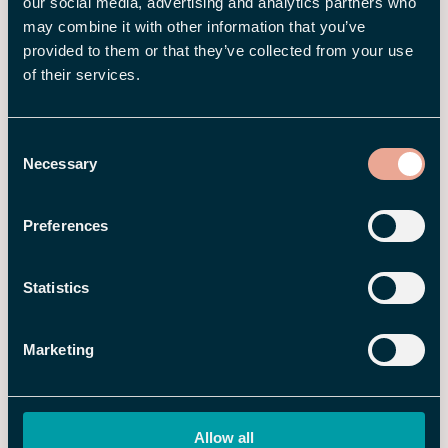
our social media, advertising and analytics partners who
may combine it with other information that you’ve
provided to them or that they’ve collected from your use
of their services.
Consent
Necessary
Selection
5 JUN 2026
FLEX PROGRAMVAROR
Preferences
Nya Flex HRM-appen är här –
enklare vardagsadmin direkt i
mobilen
Statistics
Marketing
Allow all