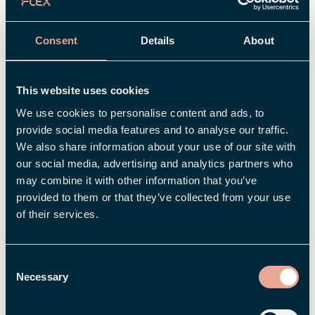
ge andra som arbetar med liknande frågor i
organisationer som är tvingade till centrala
Consent
Details
About
arbetssätt, men där enheterna vill verka så
självständigt som möjligt, svarar Susanne Ek:
This website uses cookies
– Vi är inne i en stor transformation och det är
We use cookies to personalise content and ads, to
en konst att genomföra den utan att toppstyra.
provide social media features and to analyse our traffic.
Det är en pedagogisk utmaning att få
We also share information about your use of our site with
medarbetare inom Svenska Kyrkan att förstå
our social media, advertising and analytics partners who
may combine it with other information that you’ve
vinningen av ett gemensamt arbetssätt. Därför
provided to them or that they’ve collected from your use
skall man lägga fokus på att förklara fördelarna.
of their services.
En annan viktig del är att hitta en systempartner
som passar organisationen. Här har Flex
Applications visat att de inte bara har utmärkta
Consent
Necessary
Selection
system, utan också har en attityd hos
projektledare och konsulter att vilja lösa de