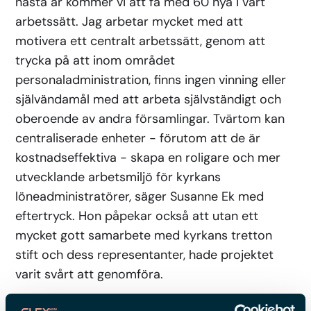
nästa år kommer vi att få med 60 nya i vårt
arbetssätt. Jag arbetar mycket med att
motivera ett centralt arbetssätt, genom att
trycka på att inom området
personaladministration, finns ingen vinning eller
självändamål med att arbeta självständigt och
oberoende av andra församlingar. Tvärtom kan
centraliserade enheter - förutom att de är
kostnadseffektiva - skapa en roligare och mer
utvecklande arbetsmiljö för kyrkans
löneadministratörer, säger Susanne Ek med
eftertryck. Hon påpekar också att utan ett
mycket gott samarbete med kyrkans tretton
stift och dess representanter, hade projektet
varit svårt att genomföra.
På frågan om det finns några generella tips att