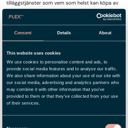
tilläggstjänster som vem som helst kan köpa av
företaget. Det kan exempelvis vara städ, tvätt,
enklare trädgårdssysslor, hårklippning, fotvård,
massage mm, det kunden önskar försöker man
Consent
Details
About
tillmötesgå i den mån kompetensen finns. Trygga
Hjälpen har ca 410 kunder inklusive
tilläggstjänstkunder. Ledorden är trygghet,
This website uses cookies
värme och glädje.
We use cookies to personalise content and ads, to
provide social media features and to analyse our traffic.
We also share information about your use of our site with
our social media, advertising and analytics partners who
DELA
may combine it with other information that you’ve
provided to them or that they’ve collected from your use
of their services.
Fler kundcase
Consent