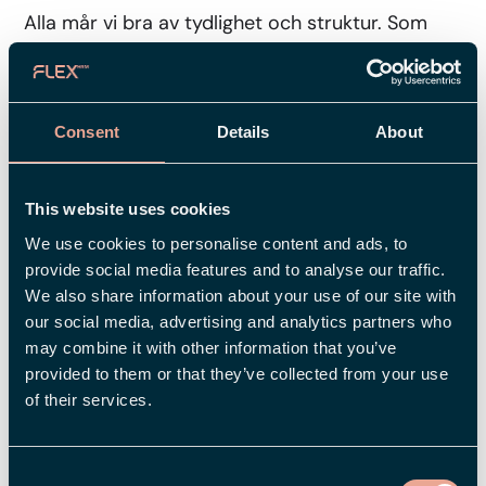
Alla mår vi bra av tydlighet och struktur. Som
chef kan du bidra genom att:
Se till att medarbetarna har full koll på sina
arbetsuppgifter och ansvarsområden.
Consent
Details
About
Vara noga med att mål och förväntningar är
This website uses cookies
tydliga och inte krockar med varandra.
We use cookies to personalise content and ads, to
Ge medarbetarna rätt resurser för att
provide social media features and to analyse our traffic.
kunna uppfylla sina mål.
We also share information about your use of our site with
our social media, advertising and analytics partners who
Hjälpa till att sortera och prioritera när att-
may combine it with other information that you’ve
göra-listan blir för lång.
provided to them or that they’ve collected from your use
of their services.
7. Fånga upp tidiga signaler
Consent