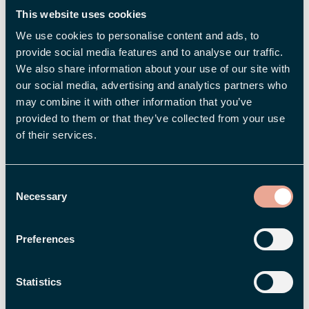
sådant samtal kommer knappast att fylla sitt
This website uses cookies
syfte. I stället bör du sträva efter en jämbördig
We use cookies to personalise content and ads, to
dialog där båda parter får utrymme att komma
provide social media features and to analyse our traffic.
till tals. Visserligen är det din uppgift som chef
We also share information about your use of our site with
att leda samtalet, men det innebär inte att du
our social media, advertising and analytics partners who
ska styra det i detalj. Lyssna aktivt, ställ
may combine it with other information that you’ve
provided to them or that they’ve collected from your use
uppföljande frågor – och visa att du verkligen är
of their services.
nyfiken på att höra svaren.
Du ställer mestadels ja-/nej-
Consent
frågor
Necessary
Selection
Slutna frågor som ”trivs du på jobbet?”, ”är du
Preferences
nöjd med dina samarbeten?” eller ”har det gått
bra med projekt X?” genererar ja- och nej-svar.
Statistics
De ger med andra ord inget utrymme för din