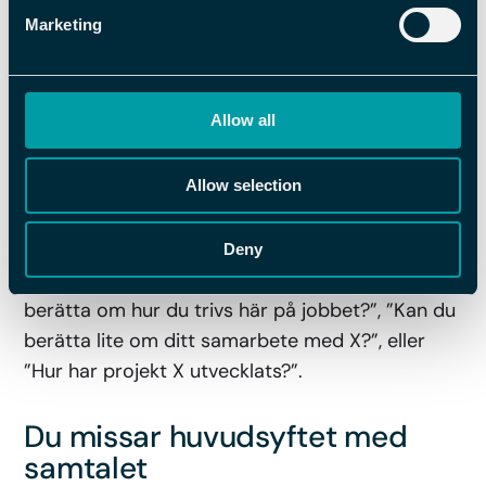
samtalspartner att ge några djuplodande svar –
Marketing
de ger inte heller något vidare underlag för dig
som chef eftersom ”ja” eller ”nej” inte förklarar
varken omständigheter, sammanhang eller
Allow all
orsaker.
Allow selection
De mest fruktbara samtalen får vi genom att
ställa öppna frågor, som ger utrymme för
motparten att utveckla det den menar, känner
Deny
eller tänker. Fråga exempelvis i stället ”Kan du
berätta om hur du trivs här på jobbet?”, ”Kan du
berätta lite om ditt samarbete med X?”, eller
”Hur har projekt X utvecklats?”.
Du missar huvudsyftet med
samtalet