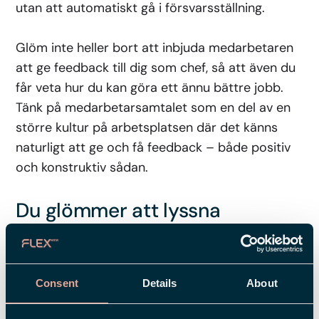
utan att automatiskt gå i försvarsställning.
Glöm inte heller bort att inbjuda medarbetaren
att ge feedback till dig som chef, så att även du
får veta hur du kan göra ett ännu bättre jobb.
Tänk på medarbetarsamtalet som en del av en
större kultur på arbetsplatsen där det känns
naturligt att ge och få feedback – både positiv
och konstruktiv sådan.
Du glömmer att lyssna
Kanske har du själv suttit i ett
medarbetarsamtal där din chef stressar in
mellan andra möten, tar fram sitt frågeformulär
Consent
Details
About
och börjar mala på, nästan som på autopilot. Ett