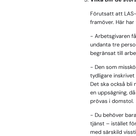
Förutsatt att LAS
framöver. Här har 
- Arbetsgivaren få
undanta tre person
begränsat till arb
- Den som missköte
tydligare inskrivet
Det ska också bli 
en uppsägning, då 
prövas i domstol.
- Du behöver bara 
tjänst – istället 
med särskild vissti