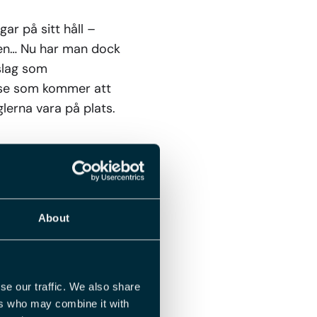
ar på sitt håll –
gen… Nu har man dock
rslag som
lse som kommer att
glerna vara på plats.
 i vilken ordning de
, det vill säga den som
etaget behöver dra ner
About
sägas upp före den
e en faktor som vägs
t även om du har
se our traffic. We also share
kationer inte bedöms
ers who may combine it with