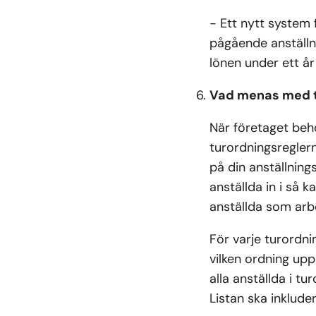
- Ett nytt system
pågående anställni
lönen under ett år 
Vad menas med tu
När företaget beh
turordningsreglerna
på din anställnings
anställda in i så 
anställda som arbe
För varje turordni
vilken ordning upp
alla anställda i t
Listan ska inkluder