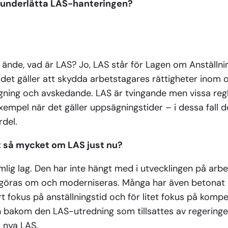
t underlätta LAS-hanteringen?
tt ände, vad är LAS? Jo, LAS står för Lagen om Anställn
r det gäller att skydda arbetstagares rättigheter ino
ägning och avskedande. LAS är tvingande men vissa re
l exempel när det gäller uppsägningstider – i dessa fall d
del.
t så mycket om LAS just nu?
mlig lag. Den har inte hängt med i utvecklingen på ar
göras om och moderniseras. Många har även betonat a
t fokus på anställningstid och för litet fokus på kompet
 bakom den LAS-utredning som tillsattes av regeringen
r nya LAS.