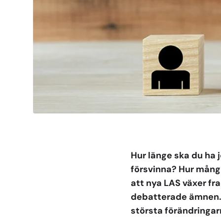
Hur länge ska du ha j
försvinna? Hur många
att nya LAS växer fra
debatterade ämnen. M
största förändringar