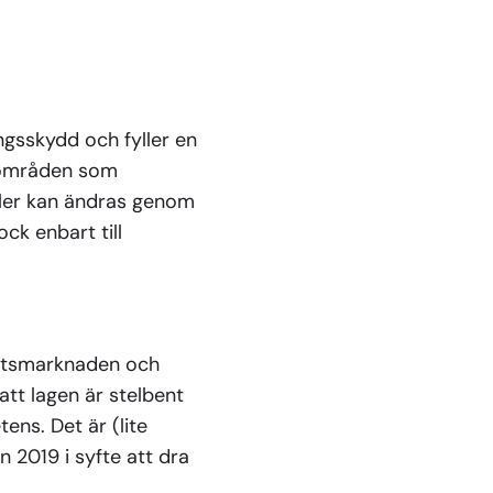
ingsskydd och fyller en
m områden som
gler kan ändras genom
ock enbart till
betsmarknaden och
tt lagen är stelbent
ens. Det är (lite
 2019 i syfte att dra