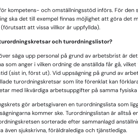
 för kompetens- och omställningsstöd införs. För den s
ng ska det till exempel finnas möjlighet att göra det
(förutsatt att vissa villkor är uppfyllda).
rordningskretsar och turordningslistor?
över säga upp personal på grund av arbetsbrist är de
 som anger i vilken ordning de anställda får gå, vilket 
tid (sist in, först ut). Vid uppsägning på grund av arbe
kallade turordningskretsar som lite förenklat kan förkl
tar med likvärdiga arbetsuppgifter på samma fysiska o
ngskrets gör arbetsgivaren en turordningslista som ligger
sägningarna kommer ske. Turordningslistan är alltså e
urordningskretsen sorterade efter sammanlagd anställn
a även sjukskrivna, föräldralediga och tjänstlediga.