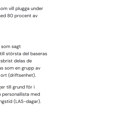
om vill plugga under
 med 80 procent av
t som sagt
till största del baseras
tsbrist delas de
aras som en grupp av
rt (driftsenhet).
 till grund för i
n personallista med
ingstid (LAS-dagar).