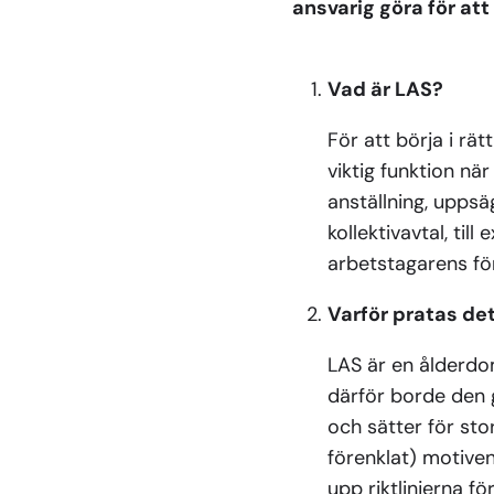
ansvarig göra för at
Vad är LAS?
För att börja i rä
viktig funktion nä
anställning, upps
kollektivavtal, til
arbetstagarens för
Varför pratas de
LAS är en ålderdo
därför borde den 
och sätter för stor
förenklat) motiven
upp riktlinjerna fö