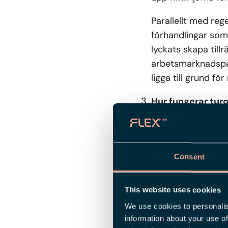
Parallellt med reg
förhandlingar som
lyckats skapa till
arbetsmarknadspar
ligga till grund fö
Hur fungerar tur
En viktig del av LA
anställda sägs upp 
har varit längst p
Consent
på personal. Vid l
som är äldre. För
This website uses cookies
in i beslutet krin
We use cookies to personalis
många år på föret
information about your use of
tillräckliga för de