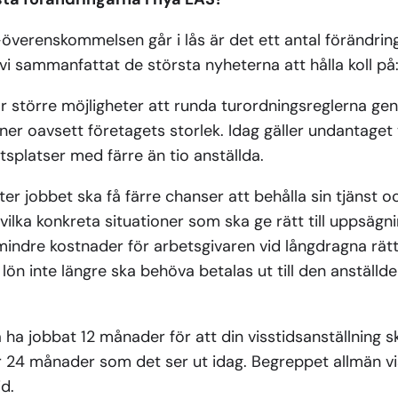
-överenskommelsen går i lås är det ett antal förändri
vi sammanfattat de största nyheterna att hålla koll på
r större möjligheter att runda turordningsreglerna ge
er oavsett företagets storlek. Idag gäller undantaget
etsplatser med färre än tio anställda.
r jobbet ska få färre chanser att behålla sin tjänst o
 vilka konkreta situationer som ska ge rätt till uppsägni
mindre kostnader för arbetsgivaren vid långdragna rätts
lön inte längre ska behöva betalas ut till den anställde
ha jobbat 12 månader för att din visstidsanställning ska
för 24 månader som det ser ut idag. Begreppet allmän vi
d.