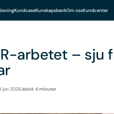
lösning
Kundcase
Kunskapsbank
Om oss
Kundcenter
HR-arbetet – sju 
ar
3 jun 2021
Lästid: 4 minuter