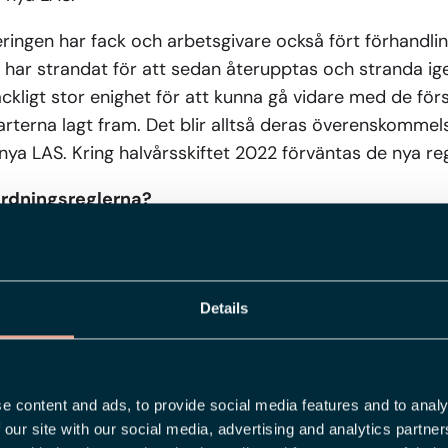
eringen har fack och arbetsgivare också fört förhandling
 har strandat för att sedan återupptas och stranda i
räckligt stor enighet för att kunna gå vidare med de fö
terna lagt fram. Det blir alltså deras överenskomme
r nya LAS. Kring halvårsskiftet 2022 förväntas de nya re
ordningsreglerna?
S är reglerna kring turordning, alltså de regler som styr
vid arbetsbrist. Här är huvudprincipen sist in, först ut
å företaget har störst chans att få stanna kvar om för
Details
ika anställningstid blir det den som är yngre som ska 
utom anställningstid och ålder är kompetens ytterligar
g vem som blir uppsagd vid arbetsbrist. Det innebär at
e content and ads, to provide social media features and to analy
aget bakom dig så kan du bli uppsagd om dina kvalifi
 our site with our social media, advertising and analytics partn
 arbetsuppgifter som finns att utföra.