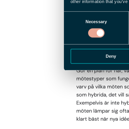
arbetsgivaren då inte 
other information that you’ve
Det betyder alltså at
Consent
som inte fungerar i h
Necessary
Selection
vid distansarbete fal
arbetsgivare och anstä
Tänk smart k
Deny
Gör en plan för när, v
mötestyper som funger
varv på vilka möten so
som hybrida, det vill 
Exempelvis är inte hy
möten lämpar sig ofta
klart bäst när nya idé