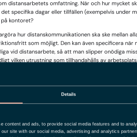
 om distansarbetets omfattning. När och hur mycket s
det specifika dagar eller tillfällen (exempelvis under
 på kontoret?
largöra hur distanskommunikationen ska ske mellan all
å friktionsfritt som möjligt. Den kan även specificera nä
gliga vid distansarbete, så att man slipper onödiga miss
dligt vilken utrustning som tillhandahålls av arbetsplat
lika viktig på distans
arar för att arbetssituationen faktiskt funkar för pe
Details
 att arbetsmiljön är hälsosam? Jo, såhär: enligt
arbets
om arbetsgivare som är ansvarig för arbetsmiljön, båd
emifrån. Däremot säger arbetsmiljölagen också att ar
e content and ads, to provide social media features and to analy
 för att säkerställa en god arbetsmiljö vid distansarb
 our site with our social media, advertising and analytics partn