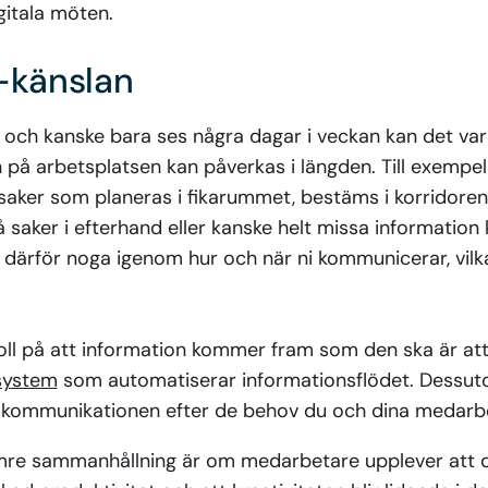
gitala möten.
-känslan
a och kanske bara ses några dagar i veckan kan det var
på arbetsplatsen kan påverkas i längden. Till exempel
aker som planeras i fikarummet, bestäms i korridoren 
 saker i efterhand eller kanske helt missa information k
 därför noga igenom hur och när ni kommunicerar, vilk
 koll på att information kommer fram som den ska är at
system
som automatiserar informationsflödet. Dessut
a kommunikationen efter de behov du och dina medarbe
ämre sammanhållning är om medarbetare upplever att de 