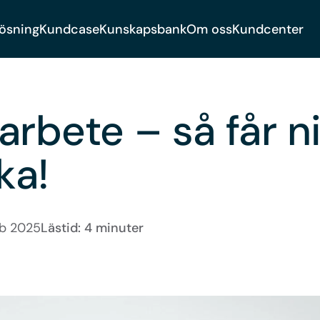
lösning
Kundcase
Kunskapsbank
Om oss
Kundcenter
arbete – så får n
ka!
eb 2025
Lästid: 4 minuter