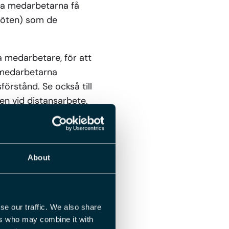
ka medarbetarna få
 möten) som de
a medarbetare, för att
r medarbetarna
förstånd. Se också till
sen vid distansarbete.
rsonalen vid
About
miljölagen
är det i
e vid jobb på
betsgivare och
se our traffic. We also share
ete, eftersom
ers who may combine it with