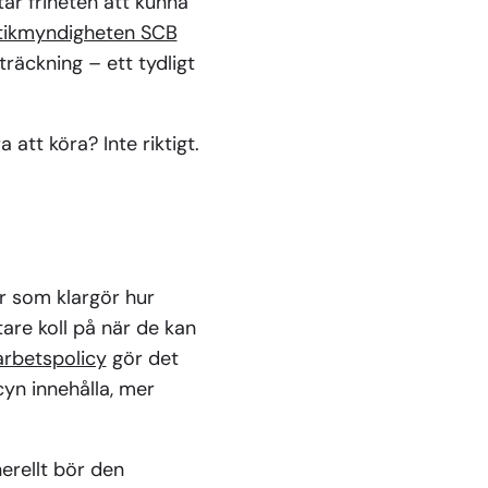
ar friheten att kunna
stikmyndigheten SCB
räckning – ett tydligt
 att köra? Inte riktigt.
er som klargör hur
tare koll på när de kan
arbetspolicy
gör det
cyn innehålla, mer
erellt bör den