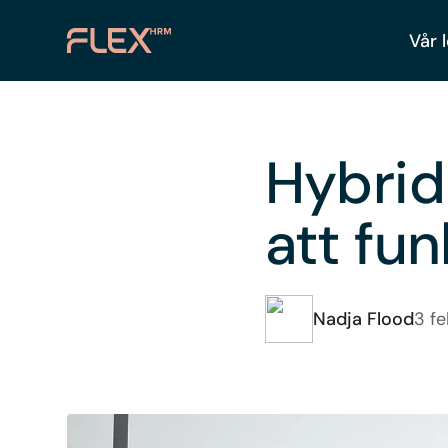
Vår 
Hybrid
att fun
Nadja Flood
3 f