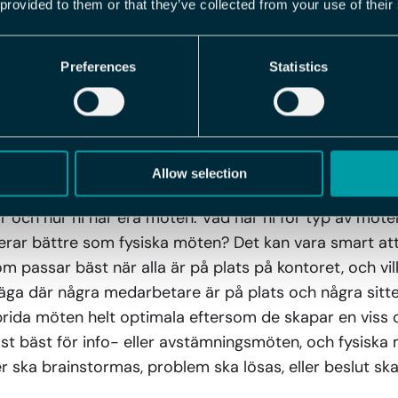
har samma inblick i de anställdas arbetssituation.
 provided to them or that they’ve collected from your use of their
t medarbetarna har en skyldighet att meddela arbetsg
emarbetsmiljön. Med andra ord, det yttersta ansvaret f
Preferences
Statistics
ler på arbetsgivaren, men det krävs också en nära sam
lld.
ring era möten!
Allow selection
ar och hur ni har era möten. Vad har ni för typ av möte
ar bättre som fysiska möten? Det kan vara smart att
m passar bäst när alla är på plats på kontoret, och vi
säga där några medarbetare är på plats och några sitte
brida möten helt optimala eftersom de skapar en viss o
st bäst för info- eller avstämningsmöten, och fysiska
er ska brainstormas, problem ska lösas, eller beslut ska