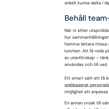
enkelt kunna delta i di
Behåll team
När ni sitter utspridd
hur sammanhållningen 
hemma lättare missa s
lunchen. Att få reda på
av utanförskap – tänk
användas och till vad.
Ett smart sätt att få
webbaserat personal
möjlighet att anpass
En annan orsak till s