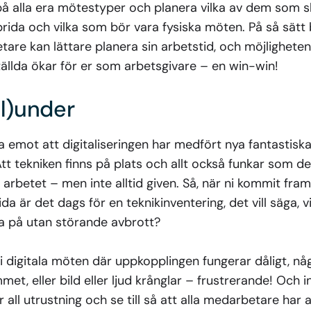
å alla era mötestyper och planera vilka av dem som ska
rida och vilka som bör vara fysiska möten. På så sätt
etare kan lättare planera sin arbetstid, och möjlighete
ställda ökar för er som arbetsgivare – en win-win!
bl)under
 emot att digitaliseringen har medfört nya fantastiska
Att tekniken finns på plats och allt också funkar som de
a arbetet – men inte alltid given. Så, när ni kommit fram
a är det dags för en teknikinventering, det vill säga, v
ta på utan störande avbrott?
 i digitala möten där uppkopplingen fungerar dåligt, nå
t, eller bild eller ljud krånglar – frustrerande! Och in
er all utrustning och se till så att alla medarbetare har 