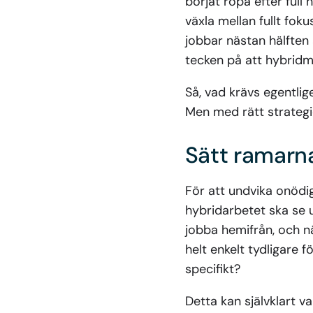
börjat ropa efter ful
växla mellan fullt fo
jobbar nästan hälften
tecken på att hybridmo
Så, vad krävs egentlige
Men med rätt strategie
Sätt ramarn
För att undvika onödig
hybridarbetet ska se u
jobba hemifrån, och n
helt enkelt tydligare 
specifikt?
Detta kan självklart 