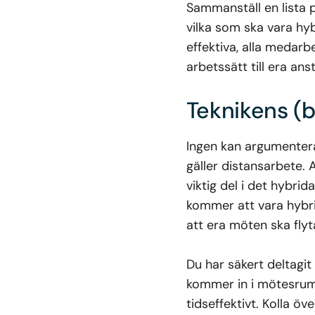
Sammanställ en lista p
vilka som ska vara hyb
effektiva, alla medarb
arbetssätt till era an
Teknikens (
Ingen kan argumentera
gäller distansarbete. 
viktig del i det hybrid
kommer att vara hybrid
att era möten ska fly
Du har säkert deltagit
kommer in i mötesrumme
tidseffektivt. Kolla öv