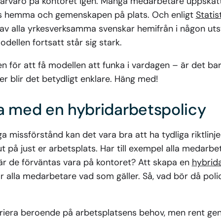
l närvaro på kontoret igen. Många medarbetare uppskatt
kus hemma och gemenskapen på plats. Och enligt
Stati
 av alla yrkesverksamma svenskar hemifrån i någon utst
dellen fortsatt står sig stark.
n för att få modellen att funka i vardagen – är det bara
r blir det betydligt enklare. Häng med!
a med en hybridarbetspolicy
a missförstånd kan det vara bra att ha tydliga riktlinj
t på just er arbetsplats. Har till exempel alla medarbe
är de förväntas vara på kontoret? Att skapa en
hybrid
för alla medarbetare vad som gäller. Så, vad bör då poli
variera beroende på arbetsplatsens behov, men rent gen