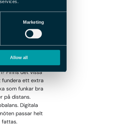
 services.
ivaren om det är något
ör en god arbetsmiljö
Marketing
verkan mellan
Allow all
n? Finns det vissa
 fundera ett extra
lka som funkar bra
r på distans.
balans. Digitala
 möten passar helt
 fattas.