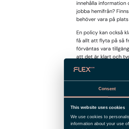
innehålla information
jobba hemifrån? Finns 
behöver vara på plats
En policy kan också k
få allt att flyta på s
förväntas vara tillgän
att det är klart och ty
Arbetsmiljön 
Vem är det då som ansv
Consent
distansarbete, och för
grund och botten du s
This website uses cookies
kontoret och arbete h
We use cookies to personalis
anställd ska samarbeta
information about your use of