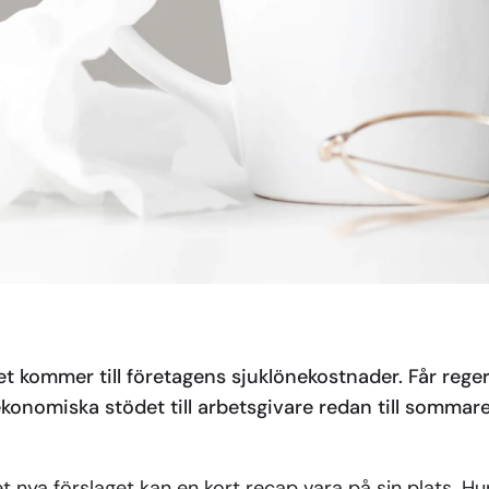
t kommer till företagens sjuklönekostnader. Får reger
konomiska stödet till arbetsgivare redan till sommar
t nya förslaget kan en kort recap vara på sin plats. Hur