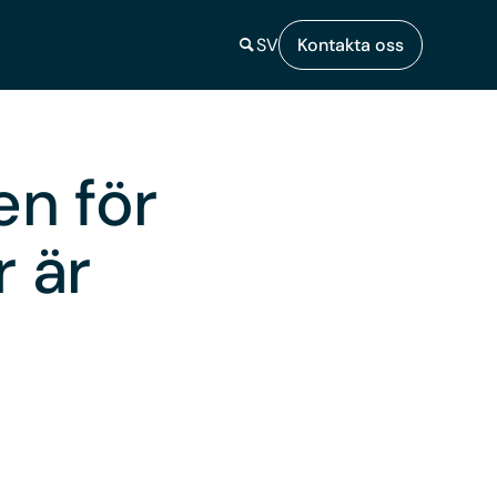
SV
Kontakta oss
en för
 är