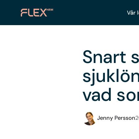
Vår 
Snart 
sjuklö
vad so
Jenny Persson
2