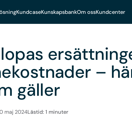
lösning
Kundcase
Kunskapsbank
Om oss
Kundcenter
slopas ersättning
nekostnader – här
m gäller
0 maj 2024
Lästid: 1 minuter