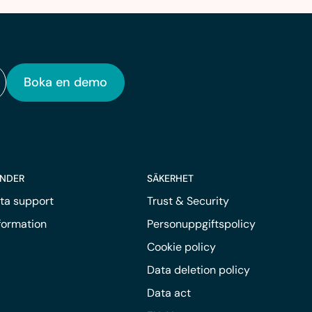
Boka en demo
UNDER
SÄKERHET
ta support
Trust & Security
nformation
Personuppgiftspolicy
Cookie policy
Data deletion policy
Data act