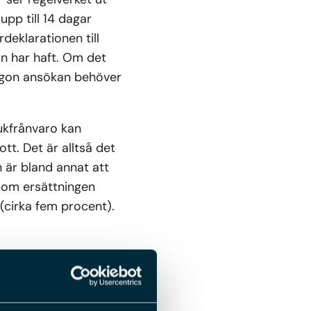
 upp till 14 dagar
deklarationen till
n har haft. Om det
 någon ansökan behöver
ukfrånvaro kan
tt. Det är alltså det
 är bland annat att
som ersättningen
 (cirka fem procent).
t enligt plan kommer