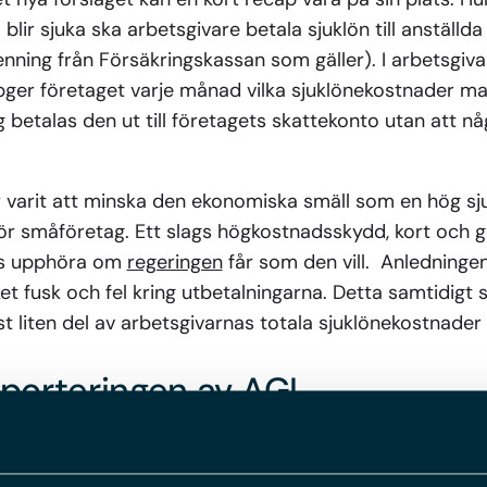
 blir sjuka ska arbetsgivare betala sjuklön till anställda
enning från Försäkringskassan som gäller). I arbetsgivar
pger företaget varje månad vilka sjuklönekostnader ma
ning betalas den ut till företagets skattekonto utan att
 varit att minska den ekonomiska smäll som en hög sj
för småföretag. Ett slags högkostnadsskydd, kort och go
as upphöra om
regeringen
får som den vill. Anledningen
 fusk och fel kring utbetalningarna. Detta samtidigt 
st liten del av arbetsgivarnas totala sjuklönekostnader
porteringen av AGI
gen att klubba igenom regeringens förslag, och går all
önekostnader upphöra vid utgången av juni 2024.