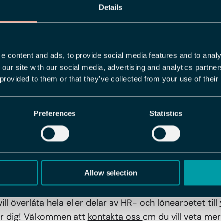
Details
betsgivare kan ansöka om ersättningen i arbetsgivardek
024. Eftersom stödet betalas ut retroaktivt kommer f
 2025.
e content and ads, to provide social media features and to analy
 our site with our social media, advertising and analytics partn
ebär detta att arbetsgivare inte längre kommer behöva
 provided to them or that they’ve collected from your use of their
I:n. Fältet för sjuklön i AGI tas bort från och med ra
Applications kommer vi självklart se till att våra lönes
Preferences
Statistics
ingarna.
 smartare lönehantering?
Allow selection
gor ta nästa kliv mot en effektivare lönehantering? Vi hj
riktigt
smart digital verktygslåda
som automatiserar bor
ll överlåta hela eller delar av HR- och lönearbetet till
er dig! Välkommen att
kontakta oss
om du vill veta me