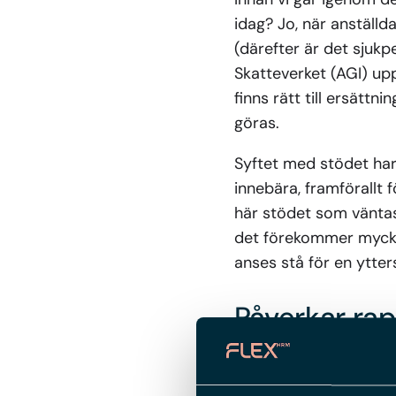
idag? Jo, när anställda
(därefter är det sjukp
Skatteverket (AGI) up
finns rätt till ersätt
göras.
Syftet med stödet har
innebära, framförallt 
här stödet som vänt
det förekommer mycket
anses stå för en ytter
Påverkar rap
Nu återstår för riksda
stödet för höga sjukl