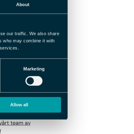
About
larationen (AGI) till
öretagen att kunna ta
se our traffic. We also share
ers who may combine it with
 rapportera sina
 services.
pporteringen som avser
ystem är anpassade till
Marketing
Allow all
älper er! Oavsett om ni
t onödigt krångel
vårt team av
r!