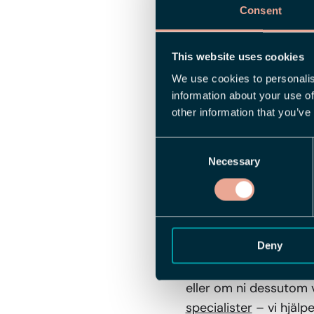
Consent
Det här betyder att ar
och med den 30 juni 2
This website uses cookies
del av det även under
We use cookies to personalis
information about your use of
När stödet slopas inn
other information that you’ve
sjuklönekostnader i AG
Consent
juli 2024. Här på Flex 
Necessary
Selection
de kommande förändr
Dags för en
Deny
Vill du och dina kolle
vill uppgradera till en 
eller om ni dessutom vi
specialister
– vi hjälp