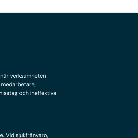
n när verksamheten
r medarbetare,
isstag och ineffektiva
. Vid sjukfrånvaro,