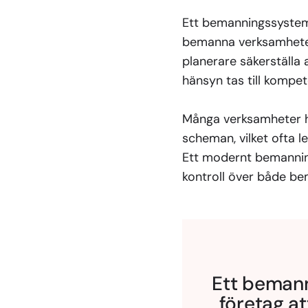
Ett bemanningssystem 
bemanna verksamheten 
planerare säkerställa 
hänsyn tas till kompet
Många verksamheter ha
scheman, vilket ofta le
Ett modernt bemanning
kontroll över både b
Ett bemann
företag a