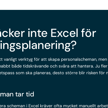
äcker inte Excel för
ngsplanering?
ett vanligt verktyg för att skapa personalscheman, me
snabbt både tidskrävande och svåra att hantera. Ju fle
spass som ska planeras, desto större blir risken för m
man tar tid
ra scheman i Excel kräver ofta mycket manuellt arbete