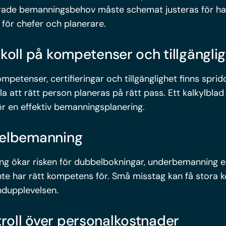
rade bemanningsbehov måste schemat justeras för hand
 för chefer och planerare.
a koll på kompetenser och tillgängli
petenser, certifieringar och tillgänglighet finns spridd
la att rätt person planeras på rätt pass. Ett kalkylblad
ör en effektiv bemanningsplanering.
 felbemanning
g ökar risken för dubbelbokningar, underbemanning e
nte har rätt kompetens för. Små misstag kan få stora 
dupplevelsen.
troll över personalkostnader