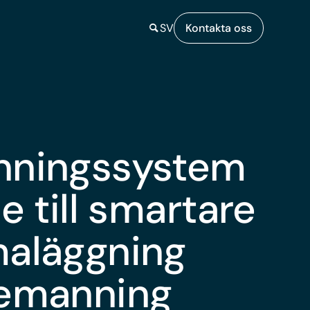
SV
Kontakta oss
ningssystem
e till smartare
aläggning
emanning