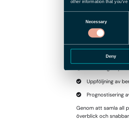
Planering av arbe
other information that you’ve
Bemanning utifrå
Consent
Necessary
Selection
Hantering av från
Kompetensbasera
Fördelning av res
Deny
Hantering av pass
Uppföljning av b
Prognostisering 
Genom att samla all p
överblick och snabbare 