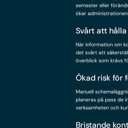
semester eller föränd
ökar administrationen
Svårt att håll
När information om kom
det svårt att säkerstäl
överblick som krävs f
Ökad risk för
Manuell schemaläggnin
planeras på pass de i
verksamheten och kun
Bristande kon