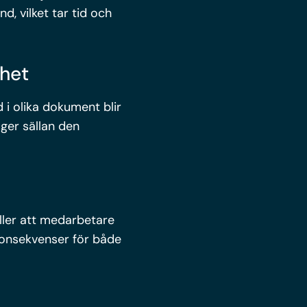
, vilket tar tid och
ghet
 i olika dokument blir
 ger sällan den
ller att medarbetare
konsekvenser för både