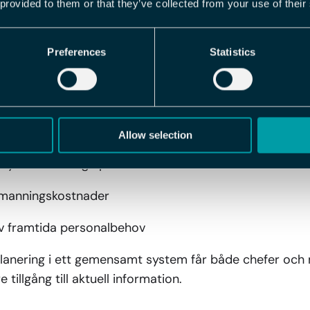
tsscheman och skift
 provided to them or that they’ve collected from your use of their
n verksamhetens behov
Preferences
Statistics
varo och vakanser
d schemaläggning
urser mellan avdelningar eller arbetsplatser
Allow selection
byten och lediga pass
emanningskostnader
av framtida personalbehov
lanering i ett gemensamt system får både chefer och
tillgång till aktuell information.