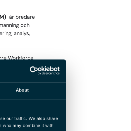
RM)
är bredare
emanning och
ring, analys,
örre Workforce
stem
About
h schemaläggning
se our traffic. We also share
ers who may combine it with