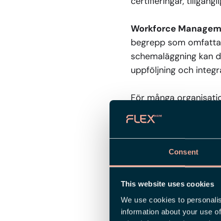
certifieringar, tillgän
Workforce Manageme
begrepp som omfattar
schemaläggning kan det
uppföljning och integ
För många organisatio
Management-lösning.
Vanliga anvä
Consent
Ett bemanningssystem
påverkar produktivitet
This website uses cookies
We use cookies to personalis
Vanliga användningso
information about your use of