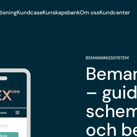
lösning
Kundcase
Kunskapsbank
Om oss
Kundcenter
BEMANNINGSSYSTEM
Beman
– guid
schem
och b