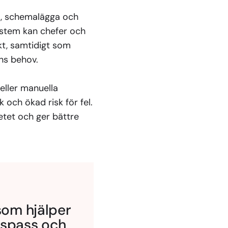
ra, schemalägga och
ystem kan chefer och
nkt, samtidigt som
ens behov.
eller manuella
 och ökad risk för fel.
tet och ger bättre
som hjälper
tspass och