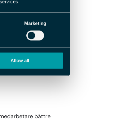
 services.
Marketing
Allow all
 medarbetare bättre