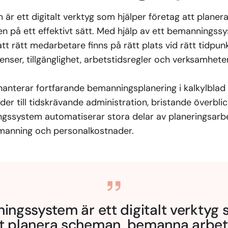
är ett digitalt verktyg som hjälper företag att plane
på ett effektivt sätt. Med hjälp av ett bemanningss
att rätt medarbetare finns på rätt plats vid rätt tidpu
enser, tillgänglighet, arbetstidsregler och verksamhet
nterar fortfarande bemanningsplanering i kalkylblad 
der till tidskrävande administration, bristande överblick
ssystem automatiserar stora delar av planeringsarbe
emanning och personalkostnader.
ingssystem är ett digitalt verktyg 
tt planera scheman, bemanna arbe