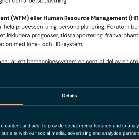
glighet och arbetsbelastning.
nt (WFM) eller Human Resource Management (H
 hela processen kring personalplanering. Förutom b
 inkludera prognoser, tidsrapportering, frånvarohante
ration med löne- och HR-system.
ner är ett bemanningssystem en central del av en st
ndningsområden för bemanningssy
Details
 kan användas i alla verksamheter där bemanning oc
, service eller kostnader.
e content and ads, to provide social media features and to analy
mråden är:
 our site with our social media, advertising and analytics partn