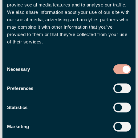
andra? Att ta kontroll över personalens
provide social media features and to analyse our traffic.
välmående och engagemang är viktigare än
We also share information about your use of our site with
någonsin. Winningtemp har utvecklat en AI-
our social media, advertising and analytics partners who
baserad plattform som löpande skickar ut
may combine it with other information that you’ve
provided to them or that they’ve collected from your use
pulsmätningar till medarbetarna – ett antal
of their services.
snabba frågor på teman som arbetsglädje,
ledarskap och teamkänsla. Svaren
sammanställs och visualiseras sedan i
Consent
Necessary
lättöverskådliga grafer.
Selection
Med den nya integrationen mellan Flex
Preferences
Applications och Winningtemps plattformar
har målet varit att ta smidigheten och
Statistics
överblicken till nästa nivå genom att göra
resultaten av pulsmätningarna tillgängliga i
Marketing
dashboarden i Flex HRM. På det här sättet