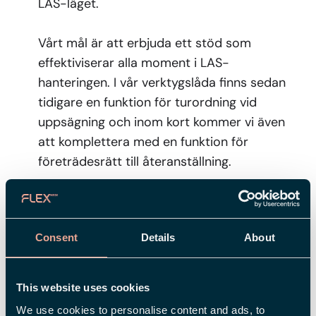
LAS-läget.
Vårt mål är att erbjuda ett stöd som
effektiviserar alla moment i LAS-
hanteringen. I vår verktygslåda finns sedan
tidigare en funktion för turordning vid
uppsägning och inom kort kommer vi även
att komplettera med en funktion för
företrädesrätt till återanställning.
Pulsmätningar via Winningtemp
– ta kontroll över
Consent
Details
About
medarbetarnas engagemang
Hur trivs medarbetarna egentligen? Och
This website uses cookies
skulle de rekommendera er arbetsplats till
We use cookies to personalise content and ads, to