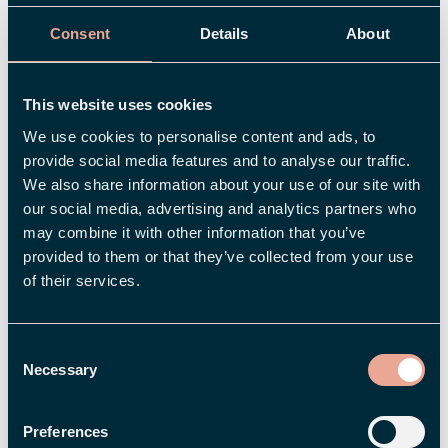
Consent
Details
About
TIME
,
PLAN
,
TRAVEL & EXPENSE
,
PAYROLL
,
EMPLOYEE
Oppdatering av Styrbedrift for
This website uses cookies
enklere implementation av Flex HRM
We use cookies to personalise content and ads, to
Payroll
provide social media features and to analyse our traffic.
We also share information about your use of our site with
our social media, advertising and analytics partners who
may combine it with other information that you’ve
provided to them or that they’ve collected from your use
of their services.
Consent
Necessary
Selection
Preferences