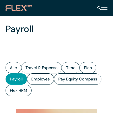
Payroll
Alle
Travel & Expense
Time
Plan
Payroll
Employee
Pay Equity Compass
Flex HRM