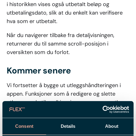
i historikken vises også utbetalt beløp og
utbetalingsdato, slik at du enkelt kan verifisere
hva som er utbetalt.
Når du navigerer tilbake fra detaljvisningen,
returnerer du til samme scroll-posisjon i
oversikten som du forlot.
Kommer senere
Vi fortsetter å bygge ut utleggshåndteringen i
appen. Funksjoner som å redigere og slette
utlegg, sende til godkjenning og gruppere utlegg
i oversikten, samt å vise registrerte bilreiser for
kostgodtgjørelse og kjøring i samme visning, vil
Consent
Details
About
bli lansert fremover.