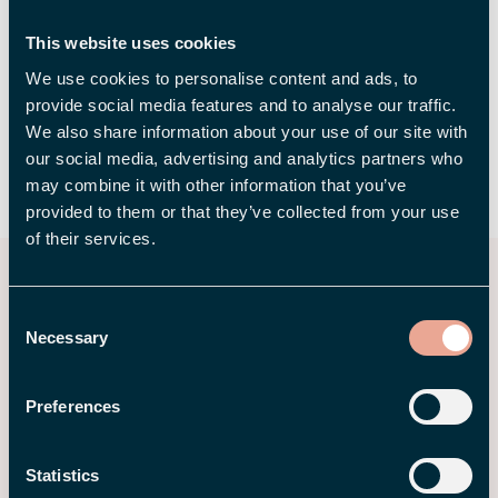
Utleggsoversikten er en del av den nye
This website uses cookies
mobilappen vi nå bygger for å gjøre hverdagen
We use cookies to personalise content and ads, to
enklere for deg.
provide social media features and to analyse our traffic.
We also share information about your use of our site with
our social media, advertising and analytics partners who
may combine it with other information that you’ve
DEL
provided to them or that they’ve collected from your use
of their services.
Relaterte innlegg
Consent
Necessary
Selection
Preferences
Statistics