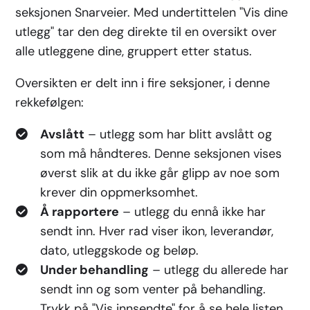
seksjonen Snarveier. Med undertittelen "Vis dine
utlegg" tar den deg direkte til en oversikt over
alle utleggene dine, gruppert etter status.
Oversikten er delt inn i fire seksjoner, i denne
rekkefølgen:
Avslått
– utlegg som har blitt avslått og
som må håndteres. Denne seksjonen vises
øverst slik at du ikke går glipp av noe som
krever din oppmerksomhet.
Å rapportere
– utlegg du ennå ikke har
sendt inn. Hver rad viser ikon, leverandør,
dato, utleggskode og beløp.
Under behandling
– utlegg du allerede har
sendt inn og som venter på behandling.
Trykk på "Vis innsendte" for å se hele listen.