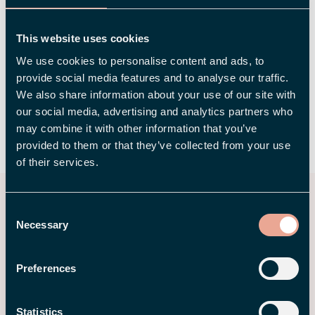
artikkelen — fra kvitteringsskanning til
utleggsoversikt — fungerer også i Flexie på web.
This website uses cookies
Jobber du helst ved datamaskinen, kan du bruke
We use cookies to personalise content and ads, to
de samme smarte flytene der.
provide social media features and to analyse our traffic.
We also share information about your use of our site with
our social media, advertising and analytics partners who
may combine it with other information that you’ve
DEL
provided to them or that they’ve collected from your use
of their services.
Relaterte innlegg
Consent
Necessary
Selection
Preferences
Statistics