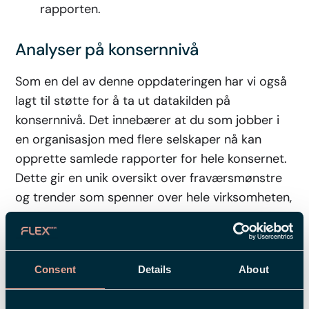
rapporten.
Analyser på konsernnivå
Som en del av denne oppdateringen har vi også
lagt til støtte for å ta ut datakilden på
konsernnivå. Det innebærer at du som jobber i
en organisasjon med flere selskaper nå kan
opprette samlede rapporter for hele konsernet.
Dette gir en unik oversikt over fraværsmønstre
og trender som spenner over hele virksomheten,
noe som er et verdifullt verktøy for strategiske
beslutninger.
Gjennom disse forbedringene hjelper Flex HRM
Consent
Details
About
deg med å gå fra bare data til faktiske innsikter,
noe som sparer tid og skaper et mer proaktivt