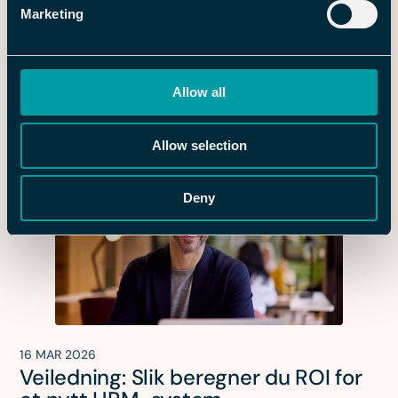
Marketing
26 MAR 2026
Hva er AI Act? En kort guide til EUs
nye regler for bruk av kunstig
Allow all
intelligens på arbeidsplassen
Allow selection
Deny
16 MAR 2026
Veiledning: Slik beregner du ROI for