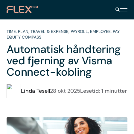
TIME
,
PLAN
,
TRAVEL & EXPENSE
,
PAYROLL
,
EMPLOYEE
,
PAY
EQUITY COMPASS
Automatisk håndtering
ved fjerning av Visma
Connect-kobling
Linda Tesell
28 okt 2025
Lesetid: 1 minutter