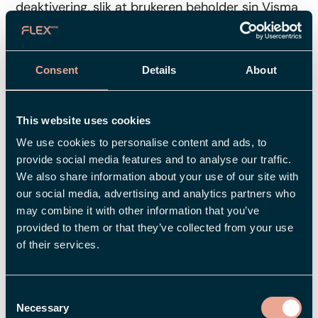
deaktivering, slik at brukeren beholder sin Visma
Connect-kobling i lengre tid mellom
ansettelsene, og dere slipper å reaktivere den
manuelt.
Consent
Details
About
Manuell deaktivering i
This website uses cookies
brukerregisteret
We use cookies to personalise content and ads, to
Merk at hvis du manuelt deaktiverer en bruker
provide social media features and to analyse our traffic.
direkte i brukerregisteret, vil ikke koblingen til
We also share information about your use of our site with
our social media, advertising and analytics partners who
Visma Connect bli fjernet automatisk. I disse
may combine it with other information that you’ve
tilfellene må du bruke knappen "Fjern kobling" for
provided to them or that they’ve collected from your use
å fjerne tilgangen manuelt.
of their services.
Consent
DEL
Necessary
Selection