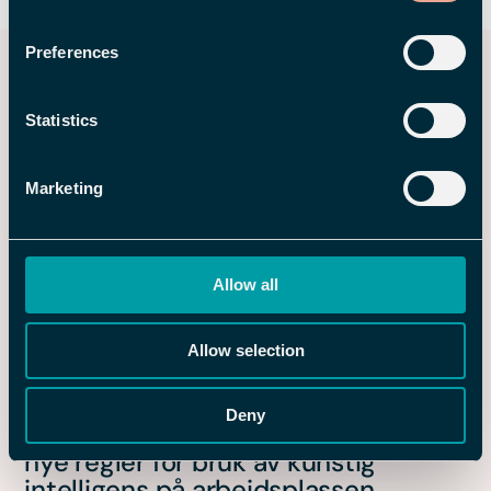
Preferences
Relaterte innlegg
Statistics
Marketing
Allow all
Allow selection
26 MAR 2026
Deny
Hva er AI Act? En kort guide til EUs
nye regler for bruk av kunstig
intelligens på arbeidsplassen