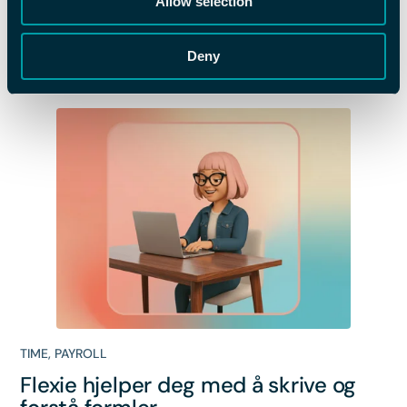
Allow selection
Enklere dialog med Flexie –
bekreftelsesvinduet blir read-only
Deny
TIME
,
PAYROLL
Flexie hjelper deg med å skrive og