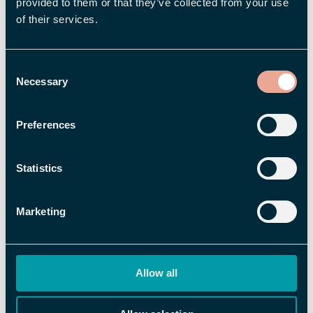
provided to them or that they’ve collected from your use
of their services.
TIME
Timeregistrering kommer til den nye
appen – enklere enn noensinne
Consent
Necessary
Selection
Preferences
Statistics
Marketing
Allow all
TIME
,
TRAVEL & EXPENSE