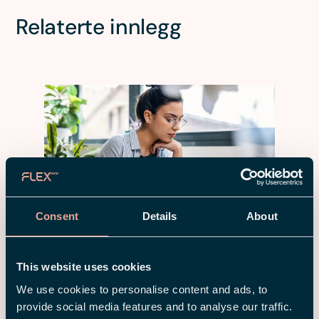
Relaterte innlegg
Consent
Details
About
26 MAR 2026
Hva er AI Act? En kort guide til EUs
This website uses cookies
nye regler for bruk av kunstig
intelligens på arbeidsplassen
We use cookies to personalise content and ads, to
provide social media features and to analyse our traffic.