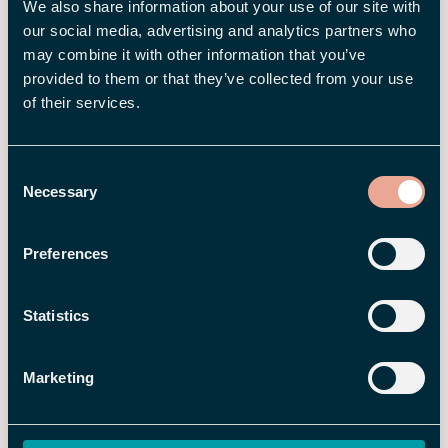
We also share information about your use of our site with
our social media, advertising and analytics partners who
may combine it with other information that you’ve
provided to them or that they’ve collected from your use
of their services.
Consent
Necessary
Selection
16 MAR 2026
Veiledning: Slik beregner du ROI for
Preferences
et nytt HRM-system
Statistics
Marketing