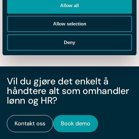
Allow all
Allow selection
16 MAR 2026
Slik blir HR mer strategisk – pluss
Deny
seks spørsmål du bør ta med til
neste ledermøte
Vil du gjøre det enkelt å
håndtere alt som omhandler
lønn og HR?
Kontakt oss
Book demo