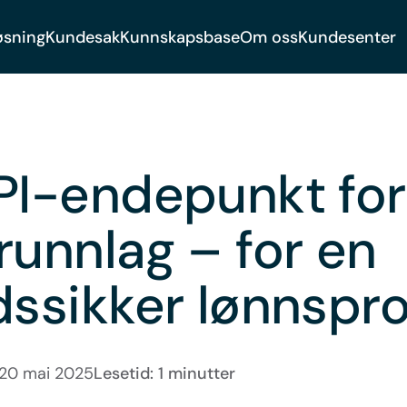
øsning
Kundesak
Kunnskapsbase
Om oss
Kundesenter
PI-endepunkt for
runnlag – for en
dssikker lønnspr
20 mai 2025
Lesetid: 1 minutter