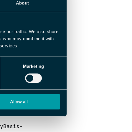
About
byr deres
se our traffic. We also share
ers who may combine it with
 services.
 hente ut den samme
or lønnsfiler. Dette
Marketing
 overtid og andre
 at all den dataen
a et modernere
Allow all
-
yBasis