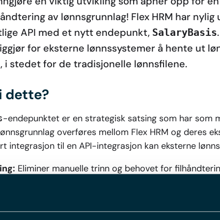
unngjøre en viktig utvikling som åpner opp for e
ndtering av lønnsgrunnlag! Flex HRM har nylig u
tlige API med et nytt endepunkt,
SalaryBasis
ggjør for eksterne lønnssystemer å hente ut lø
, i stedet for de tradisjonelle lønnsfilene.
i dette?
-endepunktet er en strategisk satsing som har som 
s
 lønnsgrunnlag overføres mellom Flex HRM og deres ek
ert integrasjon til en API-integrasjon kan eksterne lønn
ing:
Eliminer manuelle trinn og behovet for filhåndter
 sparer verdifull tid.
lighet:
Direkte kommunikasjon mellom systemene gir 
ing.