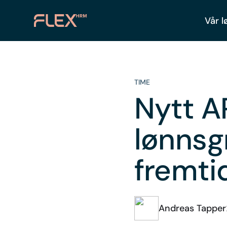
Vår l
TIME
Nytt A
lønnsg
fremti
Andreas Tapper