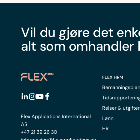
Vil du gjøre det enk
alt som omhandler 
FLEX HRM
Bemanningsplan
Tidsrapporterin
Reiser & utgifter
Flex Applications International
Lønn
AS
HR
+47 21 39 26 30
informasjon@flexapplications.no