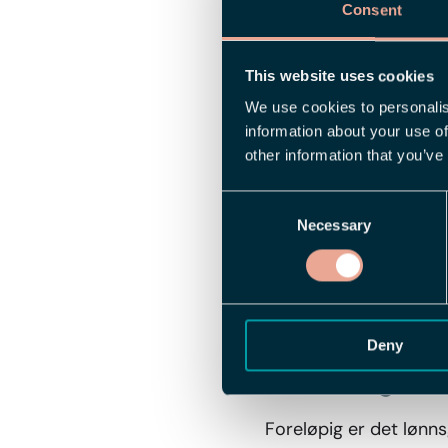
Consent
Denne nyheten er en vi
lønnssystempartnere ny
This website uses cookies
We use cookies to personalis
Hvordan funge
information about your use of
other information that you’ve
Via det nye API-ende
Consent
detaljerte lønnsgrunnl
Necessary
Selection
inkluderer all relevan
tidsrelaterte poster s
dere er vant til å se i
grensesnitt.
Deny
Fremtidige ut
Foreløpig er det lønn