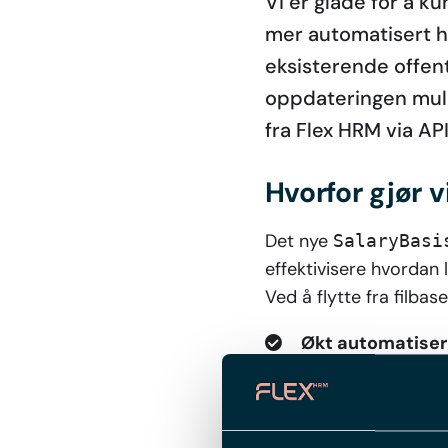
Vi er glade for å k
mer automatisert hå
eksisterende offen
oppdateringen muli
fra Flex HRM via API
Hvorfor gjør v
Det nye
SalaryBasi
effektivisere hvordan
Ved å flytte fra filbas
Økt automatiser
risikoen for feil og
Forbedret pålite
sikker dataoverfør