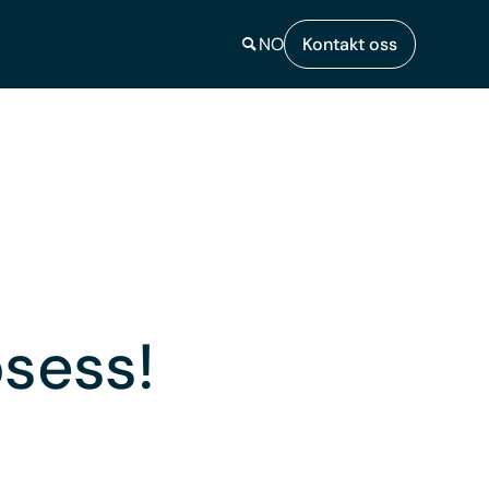
NO
Kontakt oss
osess!