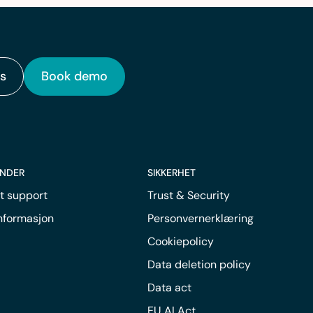
s
Book demo
UNDER
SIKKERHET
t support
Trust & Security
informasjon
Personvernerklæring
Cookiepolicy
Data deletion policy
Data act
EU AI Act