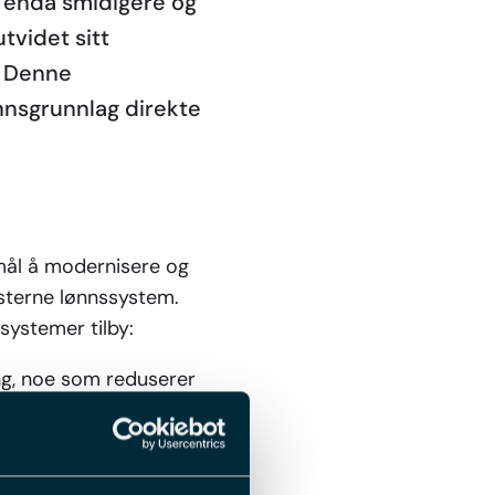
n enda smidigere og
tvidet sitt
. Denne
nnsgrunnlag direkte
mål å modernisere og
sterne lønnssystem.
ssystemer tilby:
ing, noe som reduserer
en mer robust og