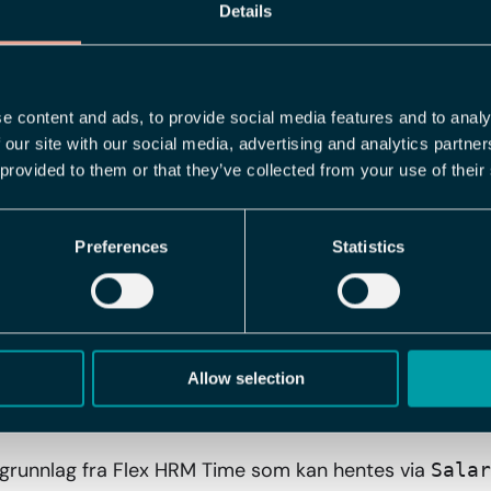
Details
ktig byggestein for fremtidens lønnshåndtering og til
e muligheter til å utvikle mer effektive integrasjoner.
e content and ads, to provide social media features and to analy
rer det rent teknisk?
 our site with our social media, advertising and analytics partn
 provided to them or that they’ve collected from your use of their
punktet
kan eksterne lønnssystemer nå
SalaryBasis
agsinformasjonen som Flex HRM tradisjonelt genererer f
Preferences
Statistics
t data fra Flex HRM Time, slik som arbeidstider, fravær,
om ligger til grunn for den endelige lønnen. Dette sikrer
 deres lønnsgrunnlag fortsatt er tilgjengelig, men nå vi
Allow selection
videlser
sgrunnlag fra Flex HRM Time som kan hentes via
Salar