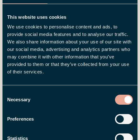
This website uses cookies
We use cookies to personalise content and ads, to
provide social media features and to analyse our traffic.
We also share information about your use of our site with
26 MAR 2026
our social media, advertising and analytics partners who
Hva er AI Act? En kort guide til EUs
may combine it with other information that you’ve
nye regler for bruk av kunstig
provided to them or that they’ve collected from your use
intelligens på arbeidsplassen
of their services.
Consent
Necessary
Selection
Preferences
Statistics