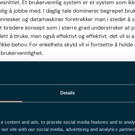
esnittet. Et brukervennlig system er et system som i
elig å jobbe med. I daglig tale dominerer begrepet bru
ennesker og datamaskiner foretrekker man i stedet å 
itt bredere konsept som i større grad understreker at 
ett å bruke, men også effektivt og effektivt, det vil si a
kke behov. For enkelhets skyld vil vi fortsette å holde 
brukervennlighet.
lighet blir ikke lagt merke til
ller et nettsted fungerer etter hensikten, er det vanlig
Details
 brukervennlighet blir ikke lagt merke til. Mangel på br
synlighet gjøre det. Når det er sagt, hva er de konkrete
rukervennlig eller ikke? Her er en liste over eksempler 
es:
e content and ads, to provide social media features and to analy
 our site with our social media, advertising and analytics partn
kemelding
fra systemet for å indikere gjeldende status