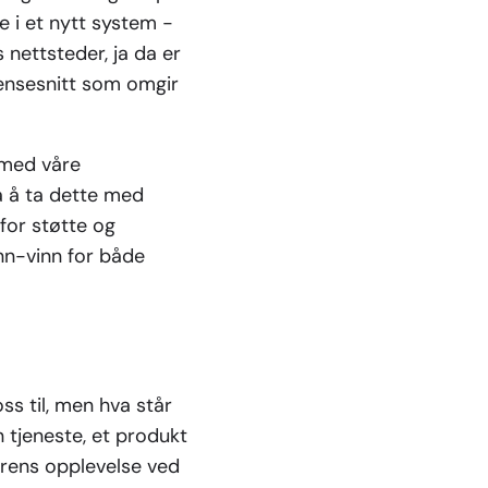
e i et nytt system -
 nettsteder, ja da er
ensesnitt som omgir
 med våre
å å ta dette med
for støtte og
inn-vinn for både
s til, men hva står
n tjeneste, et produkt
erens opplevelse ved