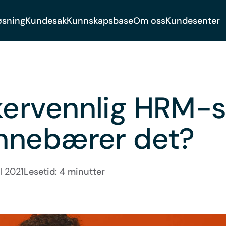
øsning
Kundesak
Kunnskapsbase
Om oss
Kundesenter
kervennlig HRM-
innebærer det?
ul 2021
Lesetid: 4 minutter