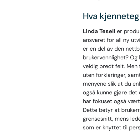
Hva kjenneteg
Linda Tesell
er produk
ansvaret for all ny ut
er en del av den nett
brukervennlighet? Og 
veldig bredt felt. Men 
uten forklaringer, sam
menyene slik at du enk
også kunne gjøre det d
har fokuset også vært 
Dette betyr at bruker
grensesnitt, mens led
som er knyttet til per