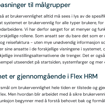
pasninger til målgrupper
å at brukervennlighet alltid må sees i lys av de spesif
 at systemet er brukervennlig for alle typer brukere, fo
darbeidere. Vi har derfor sørget for at menyer og funk
forskjellige rollene. Som ansatt ser du bare det som er 
og reisefaktura - uten mye unødvendig informasjon so
er sine ansatte i de forskjellige visningene i systemet,
skjellige innstillingsalternativene de trenger. Det er ogs
ksempel utseendet på startsiden, systemfarger og mer 
het er gjennomgående i Flex HRM
rsmål om brukervennlighet hele tiden er tilstede og gj
lex. Men hvordan blir arbeidet med å sikre brukervenn
 funksjon begynner med å forstå behovet bak og formål