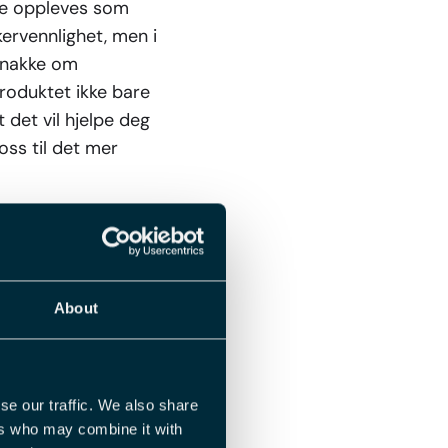
kke oppleves som
kervennlighet, men i
snakke om
produktet ikke bare
t det vil hjelpe deg
oss til det mer
vis ikke noe vi
About
ukervennlighet, men
 funksjonene som avgjør
på viktige aspekter
se our traffic. We also share
ers who may combine it with
 for en prosess og for