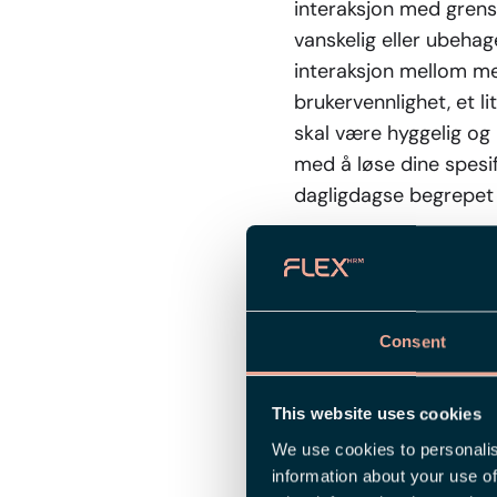
interaksjon med grens
vanskelig eller ubehag
interaksjon mellom m
brukervennlighet, et l
skal være hyggelig og l
med å løse dine spesifi
dagligdagse begrepet 
God brukervenn
Når et system, en app e
Consent
reflekterer over - god
det vil etter all sann
om et grensesnitt er b
This website uses cookies
som vanligvis fremhev
We use cookies to personalis
information about your use of
Feedback/tilba