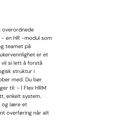
et overordnede
yee - en HR -modul som
og teamet på
ukervennlighet er et
il si lett å forstå
gisk struktur i
obber med. Du bør
er til: - I Flex HRM
t, enkelt system.
 og lære et
t overføring når alt