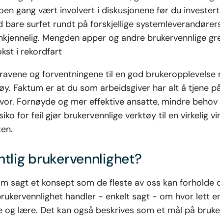
noen gang vært involvert i diskusjonene før du investert
ld bare surfet rundt på forskjellige systemleverandørers
nkjennelig. Mengden apper og andre brukervennlige gr
kst i rekordfart
avene og forventningene til en god brukeropplevelse
øy. Faktum er at du som arbeidsgiver har alt å tjene p
lvor. Fornøyde og mer effektive ansatte, mindre behov 
iko for feil gjør brukervennlige verktøy til en virkelig v
en.
ntlig brukervennlighet?
m sagt et konsept som de fleste av oss kan forholde os
 brukervennlighet handler - enkelt sagt - om hvor lett e
ke og lære. Det kan også beskrives som et mål på bruk