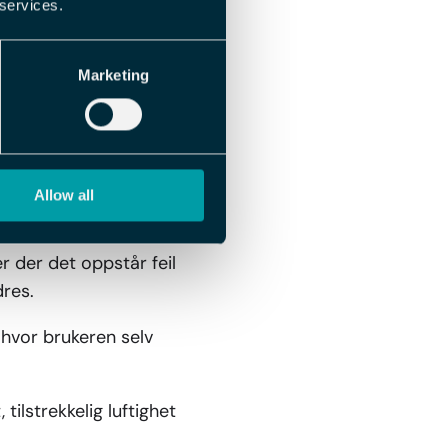
 services.
kal fylles i.
Marketing
 farger for å forenkle
sjonene som er
Allow all
er der det oppstår feil
dres.
hvor brukeren selv
tilstrekkelig luftighet