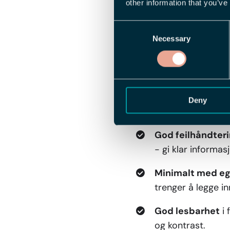
other information that you’ve
å signalisere om b
Consent
Hjelpetekster
for
Necessary
Selection
Logisk og enhetli
gjenkjenning og n
Enkel design
der 
Deny
relevante for dem
God feilhåndteri
- gi klar informa
Minimalt med eg
trenger å legge in
God lesbarhet
i 
og kontrast.