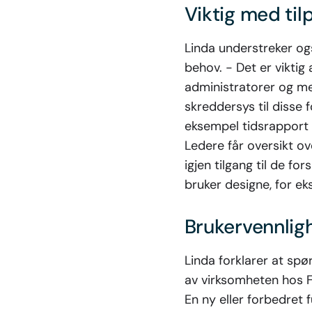
Viktig med til
Linda understreker ogs
behov. - Det er viktig
administratorer og me
skreddersys til disse 
eksempel tidsrapport 
Ledere får oversikt ov
igjen tilgang til de for
bruker designe, for e
Brukervennlig
Linda forklarer at spø
av virksomheten hos F
En ny eller forbedret