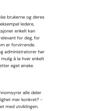
ikke brukerne og deres
r eksempel ledere,
sjoner enkelt kan
relevant for deg, for
m er forvirrende.
 og administratorer har
å mulig å la hver enkelt
etter eget ønske.
ennomsyrer alle deler
lighet mer konkret? -
et med utviklingen.