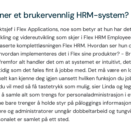
ner et brukervennlig HRM-system?
tsjef i Flex Applications, noe som betyr at hun har d
vikling og videreutvikling som skjer i Flex HRM Emplo
baserte komplettløsningen Flex HRM. Hvordan ser hun 
hvordan implementeres det i Flex sine produkter? - Br
fremfor alt handler det om at systemet er intuitivt, det v
tidig som det føles fint å jobbe med. Det må være en lo
elt kan kjenne deg igjen uansett hvilken funksjon du j
u vil med så få tastetrykk som mulig, sier Linda og legg
å samle alt som trengs for personaladministrasjon i et
ne bare trenger å holde styr på påloggings informasjon
ere og administratorer unngår dobbeltarbeid og tungvin
sonalet er samlet på ett sted.