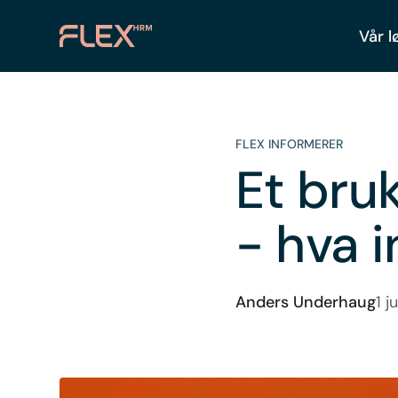
Vår l
FLEX INFORMERER
Et bru
- hva 
Anders Underhaug
1 j