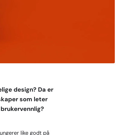
lige design? Da er
lskaper som leter
 brukervennlig?
fungerer like godt på