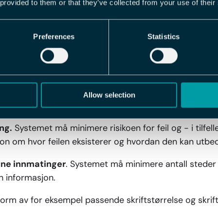
 provided to them or that they’ve collected from your use of their
rukeren har gjort rett/galt i et bestemt trinn.
 å veilede brukeren til for eksempel hvordan et skjema s
Preferences
Statistics
g struktur
i alt fra menyer, faner og ikon til ordvalg og
avigasjon.
de ulike brukerrollene bare ser informasjonen og funk
Allow selection
.
ng.
Systemet må minimere risikoen for feil og - i tilfell
sjon om hvor feilen eksisterer og hvordan den kan utbe
ne innmatinger
. Systemet må minimere antall steder 
n informasjon.
form av for eksempel passende skriftstørrelse og skrift, 