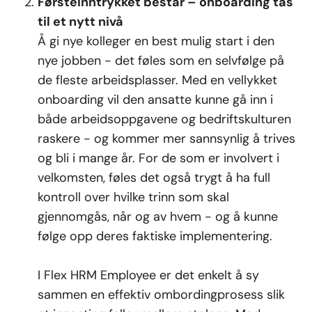
Førsteinntrykket består – onboarding tas
til et nytt nivå
Å gi nye kolleger en best mulig start i den
nye jobben - det føles som en selvfølge på
de fleste arbeidsplasser. Med en vellykket
onboarding vil den ansatte kunne gå inn i
både arbeidsoppgavene og bedriftskulturen
raskere - og kommer mer sannsynlig å trives
og bli i mange år. For de som er involvert i
velkomsten, føles det også trygt å ha full
kontroll over hvilke trinn som skal
gjennomgås, når og av hvem - og å kunne
følge opp deres faktiske implementering.
I Flex HRM Employee er det enkelt å sy
sammen en effektiv ombordingprosess slik