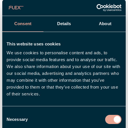
kakediagrammer, grafer og målinger med
grønt/gult/ rødt lys. Noen få tastetrykk er alt
som trengs - en tidligere tidkrevende
Consent
Details
About
prosedyre tar nå bare noen få sekunder i
stedet.
This website uses cookies
Full oversikt på ansattes kompetansenivå
We use cookies to personalise content and ads, to
Kompetanseledelse - å sikre at du har de
provide social media features and to analyse our traffic.
rette menneskene med riktig kompetanse til
We also share information about your use of our site with
å utføre en spesifikk oppgave, på kort og
our social media, advertising and analytics partners who
lang sikt, er en oppgave som blir stadig
may combine it with other information that you’ve
provided to them or that they’ve collected from your use
viktigere for mange selskaper. Er du en av de
of their services.
som føler at du bruker for mye tid på
manuelt arbeid med oversikt over
kompetanser - eller føler du kanskje at du
Consent
Necessary
nedprioriterer denne oppgaven på grunn av
Selection