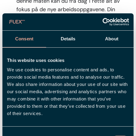
denne måten kan du fra dag 1 rette alt av
fokus på de nye arbeidsoppgavene. Din
gamle leder vil kunne godkjenne de gamle
timelistene dine, mens din nye leder overtar
dette ansvaret fremover.
Consent
Details
About
Digital signering av viktige avtaler
This website uses cookies
Ansettelsesavtaler, behandling av
We use cookies to personalise content and ads, to
personopplysninger og andre blanketter..
provide social media features and to analyse our traffic.
Det er mye som skal skrives ut, signeres og
We also share information about your use of our site with
arkiveres. Nå lanserer vi, sammen med
our social media, advertising and analytics partners who
Verified, en tjeneste for digital signering -
may combine it with other information that you’ve
som gjør at det du kan signere viktige
provided to them or that they’ve collected from your use
dokumenter med bank-id.
of their services.
Smidig konsernhåndtering
Consent