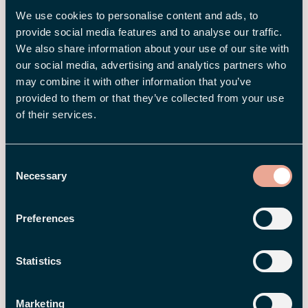
26 MAR 2026
We use cookies to personalise content and ads, to
Hva er AI Act? En kort guide til EUs
provide social media features and to analyse our traffic.
nye regler for bruk av kunstig
We also share information about your use of our site with
intelligens på arbeidsplassen
our social media, advertising and analytics partners who
may combine it with other information that you’ve
provided to them or that they’ve collected from your use
of their services.
Consent
Necessary
Selection
Preferences
16 MAR 2026
Veiledning: Slik beregner du ROI for
Statistics
et nytt HRM-system
Marketing