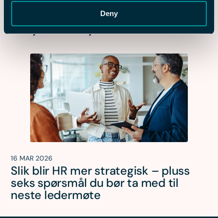
16 MAR 2026
Deny
Veiledning: Slik beregner du ROI for
et nytt HRM-system
16 MAR 2026
Slik blir HR mer strategisk – pluss
seks spørsmål du bør ta med til
neste ledermøte