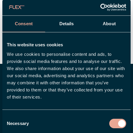
andre tillegg.
Skattefri/skattepliktig
kilometergodtgjørelse betales per kilometer,
forutsatt at den ansatte selv betaler for
Consent
Details
About
drivstoff.
Med et smart reiseregningssystem
håndteres kilometergodtgjørelse på en smidig
måte.
Her kan du lese mer om hvilke
This website uses cookies
kompensasjoner du kan få når du er på reise.
We use cookies to personalise content and ads, to
provide social media features and to analyse our traffic.
We also share information about your use of our site with
Vil du gjøre det enkelt å
our social media, advertising and analytics partners who
may combine it with other information that you’ve
håndtere alt som omhandler
provided to them or that they’ve collected from your use
lønn og HR?
of their services.
Consent
Kontakt oss
Book demo
Necessary
Selection