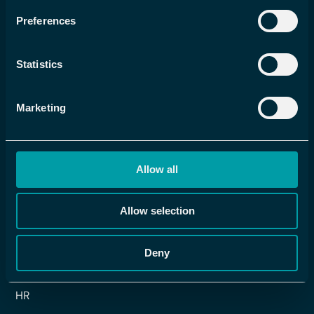
Preferences
Flex Applications International AS
Statistics
+47 21 39 26 30
informasjon@flexapplications.no
Marketing
Allow all
FLEX HRM
Bemanningsplanlegging
Allow selection
Tidsrapportering
Reiser & utgifter
Deny
Lønn
HR