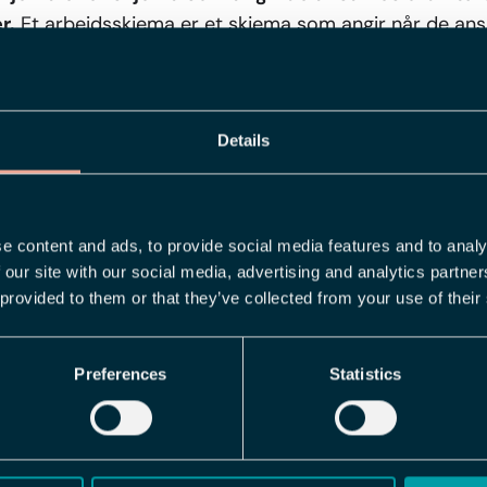
r.
Et arbeidsskjema er et skjema som angir når de ans
eidstid begynner, slutter og har pause. Arbeidsskjemae
åndtering av sykefravær, beregning av UB, overtidsko
legg/trekk på den ansattes lønn. I et
timeregistrerings
Details
 de ansattes arbeidsskjema og slippe manuelle beregn
rtid, UB og fleksitid.
e content and ads, to provide social media features and to analy
 our site with our social media, advertising and analytics partn
 provided to them or that they’ve collected from your use of their
elt å håndtere
Kontakt os
Preferences
Statistics
lønn og HR?