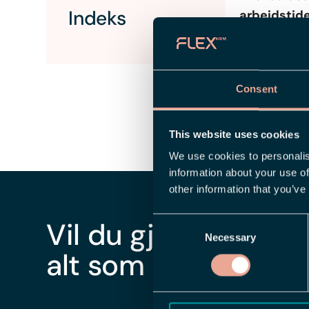
Indeks
arbeidstide
ordinære arb
grunn for h
og andre til
Consent
du håndtere
eksempel ove
This website uses cookies
We use cookies to personalis
information about your use of
other information that you’ve
Consent
Vil du gjøre det enk
Necessary
Selection
alt som omhandler 