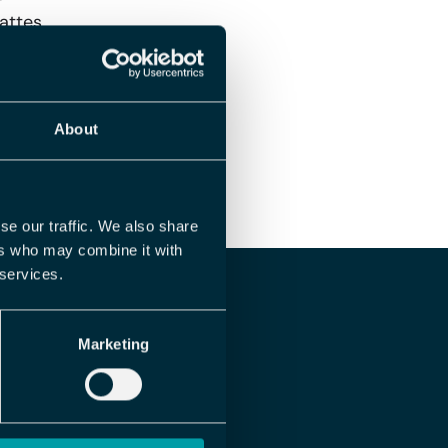
attes
t ligger til
mpensasjoner
system
kan
About
inger av for
se our traffic. We also share
ers who may combine it with
 services.
s
Book demo
Marketing