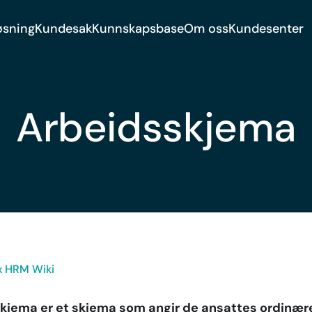
øsning
Kundesak
Kunnskapsbase
Om oss
Kundesenter
Arbeidsskjema
ex HRM Wiki
skjema er et skjema som angir de ansattes ordinær