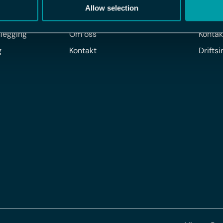
Allow selection
FLEX APPLICATIONS
FOR K
legging
Om oss
Kontak
g
Kontakt
Drifts