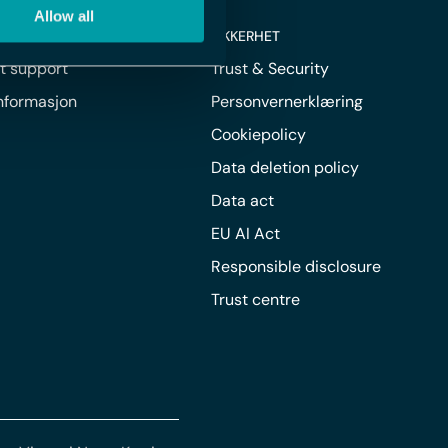
Allow all
UNDER
SIKKERHET
t support
Trust & Security
informasjon
Personvernerklæring
Cookiepolicy
Data deletion policy
Data act
EU AI Act
Responsible disclosure
Trust centre