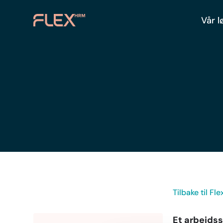
Vår l
Tilbake til Fl
Et arbeids